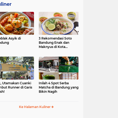
liner
eblak Asyik di
3 Rekomendasi Soto
ndung
Bandung Enak dan
Maknyus di Kota
Kembang
, Utamakan Cuanki
Inilah 4 Spot Serba
but Runner di Garis
Matcha di Bandung yang
ish!
Bikin Nagih
Ke Halaman Kuliner