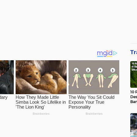
Tr
10 
Des
Ban
Waj