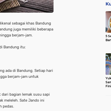
Ku
dikenal sebagai khas Bandung
andung juga memiliki beberapa
e hingga berjam-jam.
5 S
Ba
di Bandung itu:
ng ada di Bandung. Setiap hari
ngga berjam-jam untuk
Yuk
Sam
Fin
t dari bagian lemak susu sapi
ak meleleh. Sate Jando ini
h pedas.