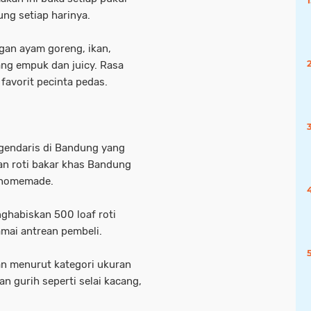
ng setiap harinya.
ngan ayam goreng, ikan,
ng empuk dan juicy. Rasa
favorit pecinta pedas.
egendaris di Bandung yang
gan roti bakar khas Bandung
m homemade.
enghabiskan 500 loaf roti
amai antrean pembeli.
an menurut kategori ukuran
dan gurih seperti selai kacang,