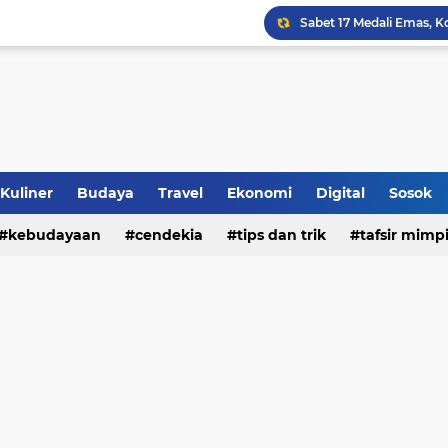
Jalan Redup Agama: Ca
Sinergi Penguatan Zona
Peringati HANI 2026, S
Opini dan Hukum
Kuliner
Budaya
Travel
Ekonomi
Digital
Sosok
Islam dan Barat
kebudayaan
cendekia
tips dan trik
tafsir mimp