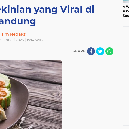
inian yang Viral di
4 W
Pav
Sau
andung
Tim Redaksi
9 Januari 2023 | 15:14 WIB
SHARE