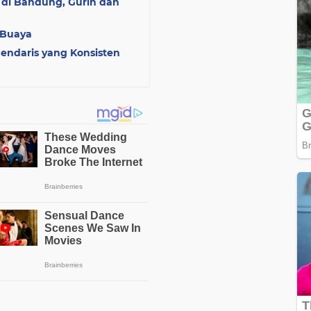
 di Bandung, Gurih dan
i Buaya
gendaris yang Konsisten