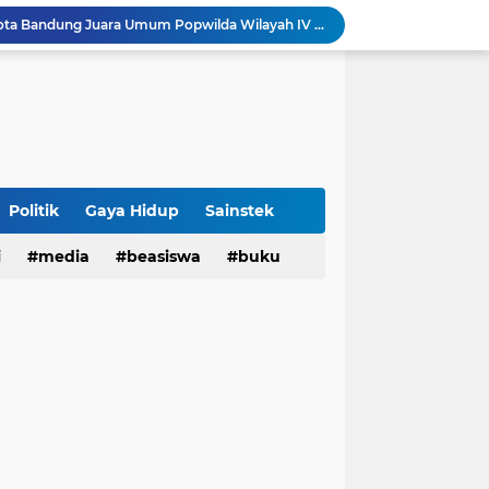
tatan untuk Munas-Kobes NU
Dari UAS Berbasis Proyek, Mahasiswa AFI dan S2 Studi Agama-Agama UIN Bandung Hadirkan Seminar dan Pentas Seni Moderasi Beragama
UIN Bandung - Muamalat Institute Bersama Cetak Lulusan Ekonomi Syariah yang Kompeten dan Berkah
3 Narasumber Seminar PAI UIN Jakarta Soroti Polemik Anggaran Pendidikan untuk MBG
 Integritas, FST UIN Bandung Targetkan WBK
aatnya Perangi Narkoba
Sinergi Kemenag RI–UIN Bandung Perkuat Moderasi Beragama di Kalangan Mahasiswa
Politik
Gaya Hidup
Sainstek
i
media
beasiswa
buku
Sabet 17 Medali Emas, Kota Bandung Juara Umum Popwilda Wilayah IV Jabar 2026