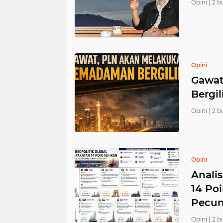
Opini |
2 b
Opini
Gawat
Bergil
Opini |
2 b
Opini
Analis
14 Po
Pecu
Opini |
2 b