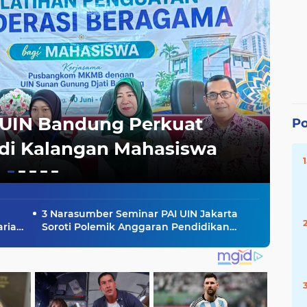
–UIN Bandung Perkuat
Po
Opini
di Kalangan Mahasiswa
Is
3 Narasumber Seminar PAI UIN Jakarta
ariah
Soroti Polemik Anggaran Pendidikan
untuk MBG