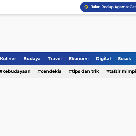
Jalan Redup Agama: Ca
Sinergi Penguatan Zona
Peringati HANI 2026, S
Opini dan Hukum
Kuliner
Budaya
Travel
Ekonomi
Digital
Sosok
Islam dan Barat
kebudayaan
cendekia
tips dan trik
tafsir mimp