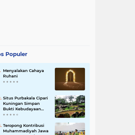
s Populer
lam dan Barat
Menyalakan Cahaya
Ruhani
Situs Purbakala Cipari
Kuningan Simpan
Bukti Kebudayaan
Manusia Masa
Prasejarah
Teropong Kontribusi
Muhammadiyah Jawa