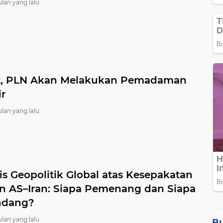
ulan yang lalu
, PLN Akan Melakukan Pemadaman
ir
ulan yang lalu
is Geopolitik Global atas Kesepakatan
in AS–Iran: Siapa Pemenang dan Siapa
ndang?
ulan yang lalu
B