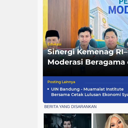
AFI dan
Edukasi
Hadirkan
Sinergi Kemenag RI
eragama
Moderasi Beragama 
UIN Bandung - Muamalat Institute
Bersama Cetak Lulusan Ekonomi Sy
yang Kompeten dan Berkah