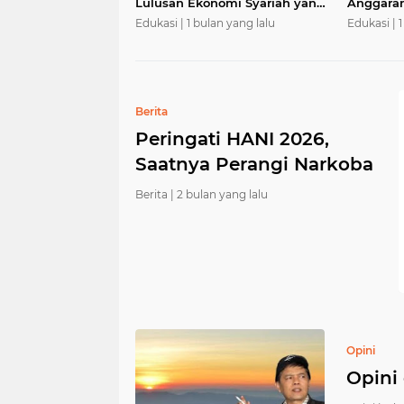
Lulusan Ekonomi Syariah yang
Anggaran
Kompeten dan Berkah
MBG
Edukasi |
1 bulan yang lalu
Edukasi |
1
Berita
Peringati HANI 2026,
Saatnya Perangi Narkoba
Berita |
2 bulan yang lalu
Opini
Opini