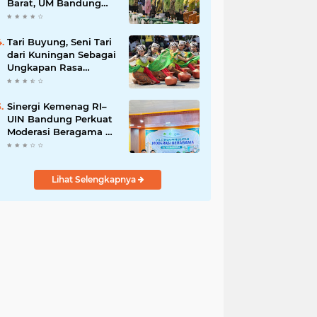
Barat, UM Bandung
Gelar Dialog
Ideopolitor
Tari Buyung, Seni Tari
dari Kuningan Sebagai
Ungkapan Rasa
Syukur
Sinergi Kemenag RI–
UIN Bandung Perkuat
Moderasi Beragama di
Kalangan Mahasiswa
Lihat Selengkapnya