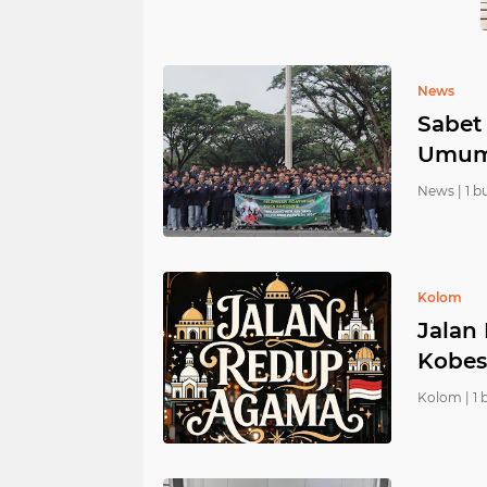
News
Sabet
Umum 
News |
1 b
Kolom
Jalan
Kobes
Kolom |
1 