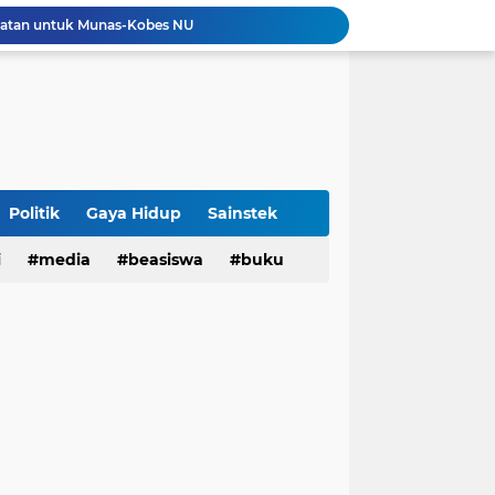
tatan untuk Munas-Kobes NU
Dari UAS Berbasis Proyek, Mahasiswa AFI dan S2 Studi Agama-Agama UIN Bandung Hadirkan Seminar dan Pentas Seni Moderasi Beragama
UIN Bandung - Muamalat Institute Bersama Cetak Lulusan Ekonomi Syariah yang Kompeten dan Berkah
3 Narasumber Seminar PAI UIN Jakarta Soroti Polemik Anggaran Pendidikan untuk MBG
 Integritas, FST UIN Bandung Targetkan WBK
aatnya Perangi Narkoba
Sinergi Kemenag RI–UIN Bandung Perkuat Moderasi Beragama di Kalangan Mahasiswa
Politik
Gaya Hidup
Sainstek
i
media
beasiswa
buku
Sabet 17 Medali Emas, Kota Bandung Juara Umum Popwilda Wilayah IV Jabar 2026