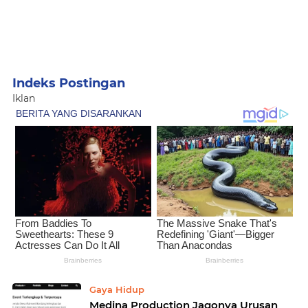
Iklan
Home
Currently Browsing: sewa alat event
Gaya Hidup
Medina Production Jagonya Urusan