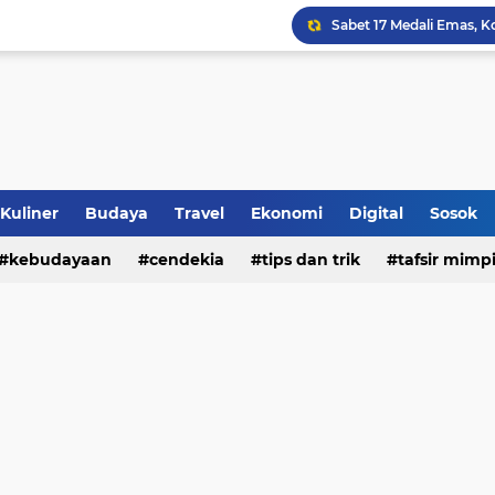
Jalan Redup Agama: Ca
Sinergi Penguatan Zona
Peringati HANI 2026, S
Opini dan Hukum
Kuliner
Budaya
Travel
Ekonomi
Digital
Sosok
kebudayaan
cendekia
tips dan trik
tafsir mimp
Islam dan Barat