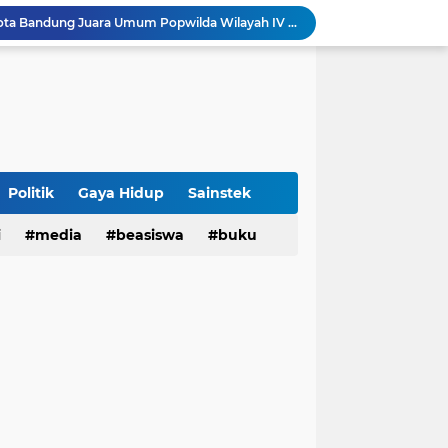
Sabet 17 Medali Emas, Kota Bandung Juara Umum Popwilda Wilayah IV Jabar 2026
tatan untuk Munas-Kobes NU
Dari UAS Berbasis Proyek, Mahasiswa AFI dan S2 Studi Agama-Agama UIN Bandung Hadirkan Seminar dan Pentas Seni Moderasi Beragama
UIN Bandung - Muamalat Institute Bersama Cetak Lulusan Ekonomi Syariah yang Kompeten dan Berkah
3 Narasumber Seminar PAI UIN Jakarta Soroti Polemik Anggaran Pendidikan untuk MBG
 Integritas, FST UIN Bandung Targetkan WBK
aatnya Perangi Narkoba
Politik
Gaya Hidup
Sainstek
Sinergi Kemenag RI–UIN Bandung Perkuat Moderasi Beragama di Kalangan Mahasiswa
i
media
beasiswa
buku