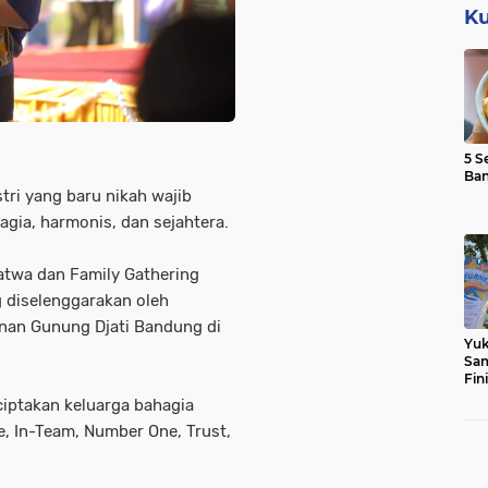
Ku
5 S
Ba
tri yang baru nikah wajib
ia, harmonis, dan sejahtera.
twa dan Family Gathering
g diselenggarakan oleh
unan Gunung Djati Bandung di
Yuk
Sam
Fin
iptakan keluarga bahagia
e, In-Team, Number One, Trust,