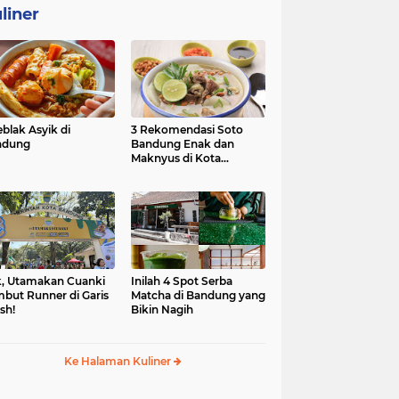
liner
eblak Asyik di
3 Rekomendasi Soto
ndung
Bandung Enak dan
Maknyus di Kota
Kembang
, Utamakan Cuanki
Inilah 4 Spot Serba
but Runner di Garis
Matcha di Bandung yang
ish!
Bikin Nagih
Ke Halaman Kuliner