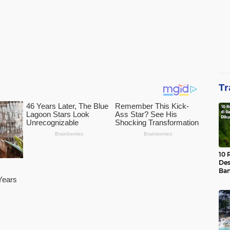
Tr
10 
Des
Ban
Waj