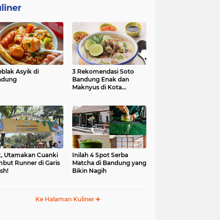
liner
eblak Asyik di
3 Rekomendasi Soto
ndung
Bandung Enak dan
Maknyus di Kota
Kembang
, Utamakan Cuanki
Inilah 4 Spot Serba
but Runner di Garis
Matcha di Bandung yang
ish!
Bikin Nagih
Ke Halaman Kuliner