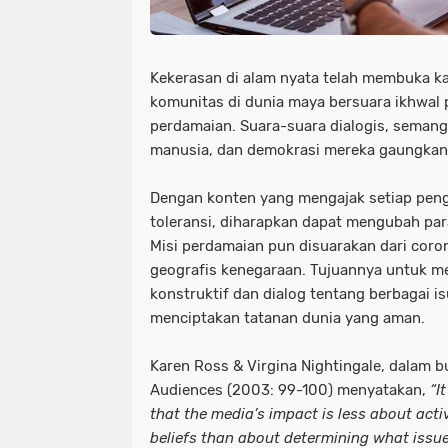
Kekerasan di alam nyata telah membuka k
komunitas di dunia maya bersuara ikhwal
perdamaian. Suara-suara dialogis, semanga
manusia, dan demokrasi mereka gaungkan
Dengan konten yang mengajak setiap pen
toleransi, diharapkan dapat mengubah p
Misi perdamaian pun disuarakan dari coro
geografis kenegaraan. Tujuannya untuk
konstruktif dan dialog tentang berbagai i
menciptakan tatanan dunia yang aman.
Karen Ross & Virgina Nightingale, dalam b
Audiences (2003: 99-100) menyatakan,
“I
that the media’s impact is less about act
beliefs than about determining what issue