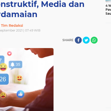
struktif, Media dan
4 W
Pav
rdamaian
Sau
Tim Redaksi
September 2021 | 07:49 WIB
SHARE