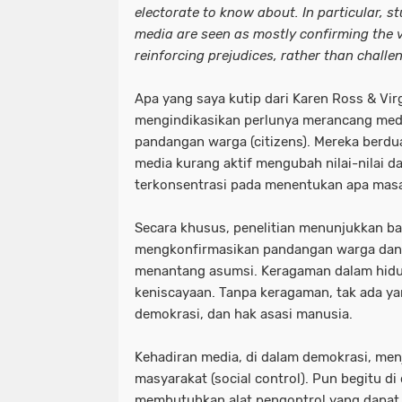
electorate to know about. In particular, 
media are seen as mostly confirming the v
reinforcing prejudices, rather than chall
Apa yang saya kutip dari Karen Ross & Virg
mengindikasikan perlunya merancang med
pandangan warga (citizens). Mereka ber
media kurang aktif mengubah nilai-nilai d
terkonsentrasi pada menentukan apa masa
Secara khusus, penelitian menunjukkan b
mengkonfirmasikan pandangan warga dan 
menantang asumsi. Keragaman dalam hidu
keniscayaan. Tanpa keragaman, tak ada y
demokrasi, dan hak asasi manusia.
Kehadiran media, di dalam demokrasi, menj
masyarakat (social control). Pun begitu di
membutuhkan alat pengontrol yang dapat