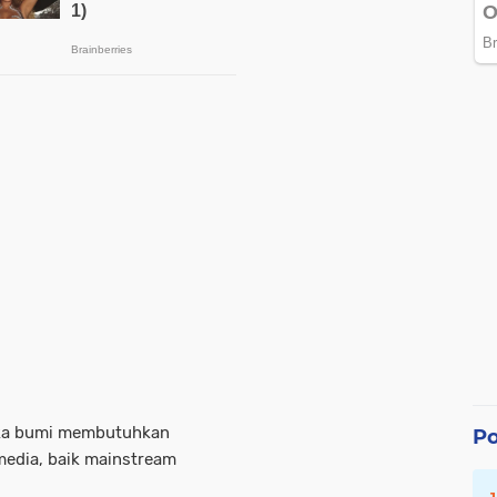
uka bumi membutuhkan
Po
edia, baik mainstream