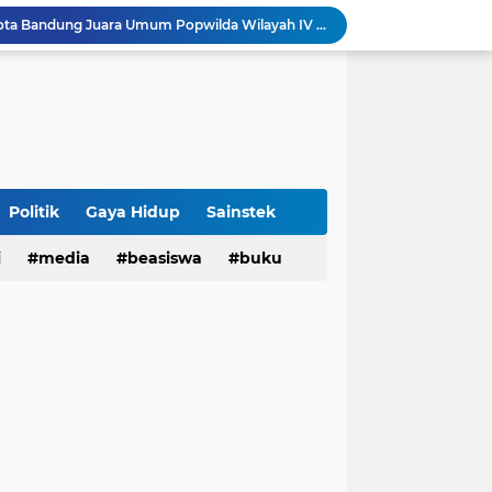
Sabet 17 Medali Emas, Kota Bandung Juara Umum Popwilda Wilayah IV Jabar 2026
tatan untuk Munas-Kobes NU
Dari UAS Berbasis Proyek, Mahasiswa AFI dan S2 Studi Agama-Agama UIN Bandung Hadirkan Seminar dan Pentas Seni Moderasi Beragama
UIN Bandung - Muamalat Institute Bersama Cetak Lulusan Ekonomi Syariah yang Kompeten dan Berkah
3 Narasumber Seminar PAI UIN Jakarta Soroti Polemik Anggaran Pendidikan untuk MBG
 Integritas, FST UIN Bandung Targetkan WBK
aatnya Perangi Narkoba
Politik
Gaya Hidup
Sainstek
Sinergi Kemenag RI–UIN Bandung Perkuat Moderasi Beragama di Kalangan Mahasiswa
i
media
beasiswa
buku