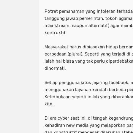
Potret pemahaman yang intoleran terhad
tanggung jawab pemerintah, tokoh agama, 
mainstream maupun alternatif) agar mem
kontruktif.
Masyarakat harus dibiasakan hidup berd
perbedaan (plural). Seperti yang terjadi d
ialah hal biasa yang tak perlu diperdebatka
dihormati.
Setiap pengguna situs jejaring facebook,
menggunakan layanan kendati berbeda p
Keterbukaan seperti inilah yang diharapk
kita.
Di era cyber saat ini, di tengah kegandrun
kehadiran new media yang melaporkan pa
dan konstruktif mendesak dilakukan stak