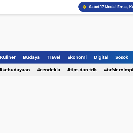
Jalan Redup Agama: Ca
Sinergi Penguatan Zona
Peringati HANI 2026, S
Opini dan Hukum
Kuliner
Budaya
Travel
Ekonomi
Digital
Sosok
kebudayaan
cendekia
tips dan trik
tafsir mimp
Islam dan Barat