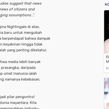
studies suggest that news
iews of citizens and
enging assumptions…”
.
ina Nightingale di atas,
ia baru untuk mengubah
dua berpendapat bahwa dampak
an keyakinan hingga tidak
lah yang penting diketahui.
ahwa media lebih banyak
prasangka, daripada
p umat manusia ialah
ang namanya kebebasan,
adi pilar pengontrol
 dunia mayantara. Kita
 mengarahkan individu-