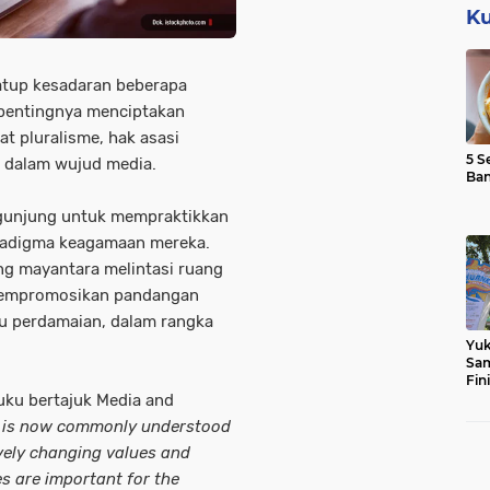
Ku
atup kesadaran beberapa
 pentingnya menciptakan
t pluralisme, hak asasi
5 S
 dalam wujud media.
Ba
gunjung untuk mempraktikkan
aradigma keagamaan mereka.
ng mayantara melintasi ruang
 mempromosikan pandangan
su perdamaian, dalam rangka
Yuk
Sam
Fin
uku bertajuk Media and
t is now commonly understood
ively changing values and
s are important for the