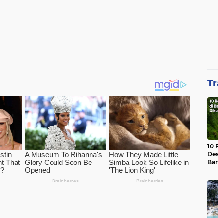
Tr
10 
Des
Ban
Waj