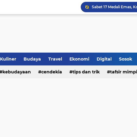
Jalan Redup Agama: Ca
Sinergi Penguatan Zona
Peringati HANI 2026, S
Opini dan Hukum
Kuliner
Budaya
Travel
Ekonomi
Digital
Sosok
kebudayaan
cendekia
tips dan trik
tafsir mimp
Islam dan Barat