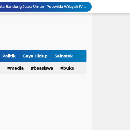
Sabet 17 Medali Emas, Kota Bandung Juara Umum Popwilda Wilayah IV Jabar 2026
tatan untuk Munas-Kobes NU
Dari UAS Berbasis Proyek, Mahasiswa AFI dan S2 Studi Agama-Agama UIN Bandung Hadirkan Seminar dan Pentas Seni Moderasi Beragama
UIN Bandung - Muamalat Institute Bersama Cetak Lulusan Ekonomi Syariah yang Kompeten dan Berkah
3 Narasumber Seminar PAI UIN Jakarta Soroti Polemik Anggaran Pendidikan untuk MBG
 Integritas, FST UIN Bandung Targetkan WBK
aatnya Perangi Narkoba
Politik
Gaya Hidup
Sainstek
Sinergi Kemenag RI–UIN Bandung Perkuat Moderasi Beragama di Kalangan Mahasiswa
i
media
beasiswa
buku