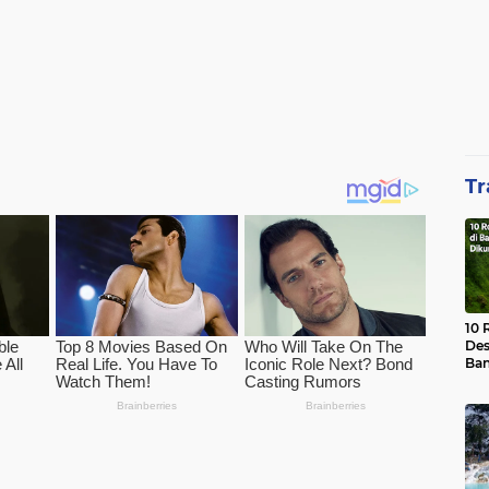
Tr
10 
Des
Ban
Waj