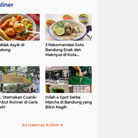
liner
eblak Asyik di
3 Rekomendasi Soto
ndung
Bandung Enak dan
Maknyus di Kota
Kembang
, Utamakan Cuanki
Inilah 4 Spot Serba
but Runner di Garis
Matcha di Bandung yang
ish!
Bikin Nagih
Ke Halaman Kuliner