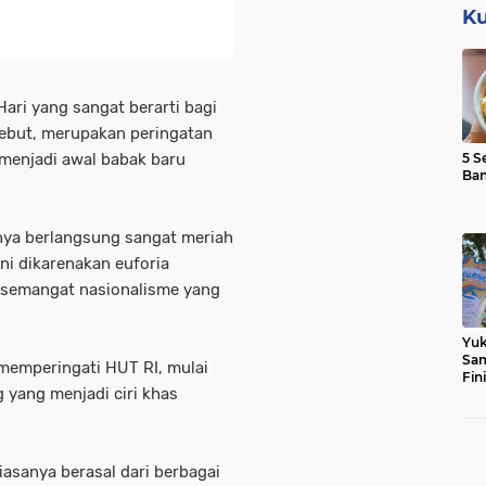
Ku
ari yang sangat berarti bagi
sebut, merupakan peringatan
menjadi awal babak baru
5 S
Ba
nya berlangsung sangat meriah
ini dikarenakan euforia
semangat nasionalisme yang
Yuk
Sam
memperingati HUT RI, mulai
Fin
 yang menjadi ciri khas
iasanya berasal dari berbagai