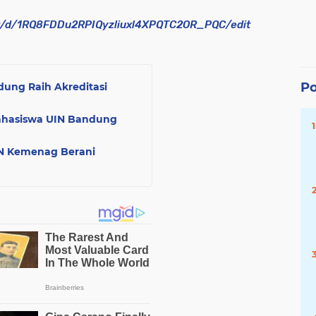
nt/d/1RQ8FDDu2RPIQyzliuxl4XPQTC2OR_PQC/edit
Po
ung Raih Akreditasi
 Mahasiswa UIN Bandung
SN Kemenag Berani