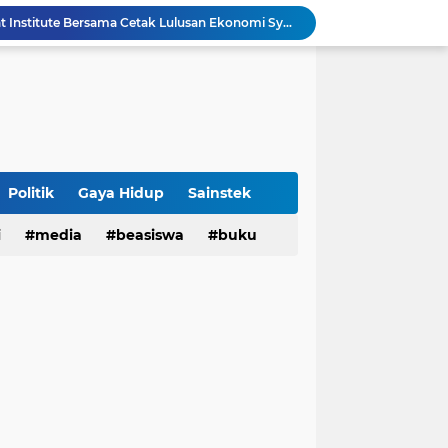
3 Narasumber Seminar PAI UIN Jakarta Soroti Polemik Anggaran Pendidikan untuk MBG
 Integritas, FST UIN Bandung Targetkan WBK
aatnya Perangi Narkoba
Sinergi Kemenag RI–UIN Bandung Perkuat Moderasi Beragama di Kalangan Mahasiswa
Sabet 17 Medali Emas, Kota Bandung Juara Umum Popwilda Wilayah IV Jabar 2026
tatan untuk Munas-Kobes NU
Politik
Gaya Hidup
Sainstek
Dari UAS Berbasis Proyek, Mahasiswa AFI dan S2 Studi Agama-Agama UIN Bandung Hadirkan Seminar dan Pentas Seni Moderasi Beragama
i
media
beasiswa
buku
UIN Bandung - Muamalat Institute Bersama Cetak Lulusan Ekonomi Syariah yang Kompeten dan Berkah