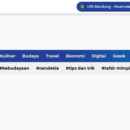
Sinergi Penguatan Zona
Peringati HANI 2026, S
Opini dan Hukum
Islam dan Barat
Jalan Redup Agama: Ca
Kuliner
Budaya
Travel
Ekonomi
Digital
Sosok
kebudayaan
cendekia
tips dan trik
tafsir mimp