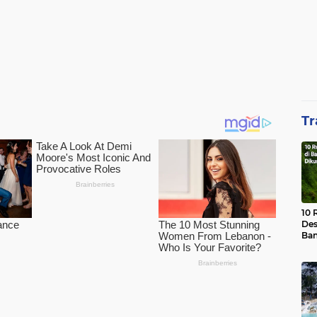
Tr
10 
Des
Ban
Waj