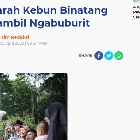
jarah Kebun Binatang
4 W
Pav
Sau
ambil Ngabuburit
Tim Redaksi
09 April 2023 | 09:44 WIB
SHARE