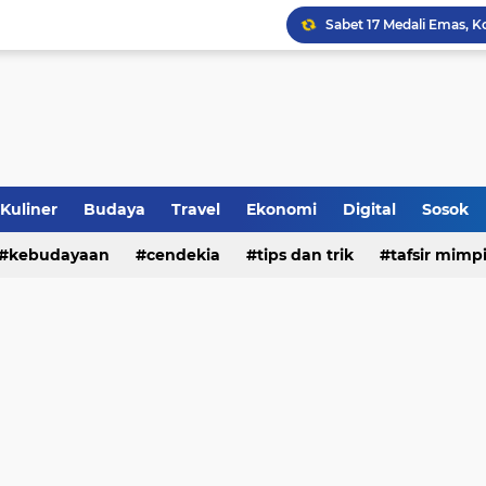
Jalan Redup Agama: Ca
Sinergi Penguatan Zona
Peringati HANI 2026, S
Opini dan Hukum
Kuliner
Budaya
Travel
Ekonomi
Digital
Sosok
kebudayaan
cendekia
tips dan trik
tafsir mimp
Islam dan Barat