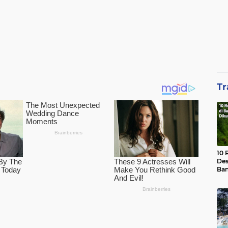
Tr
10 
Des
Ban
Waj