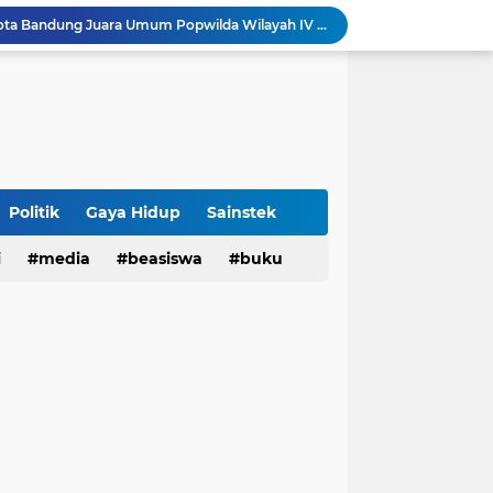
Sabet 17 Medali Emas, Kota Bandung Juara Umum Popwilda Wilayah IV Jabar 2026
tatan untuk Munas-Kobes NU
Dari UAS Berbasis Proyek, Mahasiswa AFI dan S2 Studi Agama-Agama UIN Bandung Hadirkan Seminar dan Pentas Seni Moderasi Beragama
UIN Bandung - Muamalat Institute Bersama Cetak Lulusan Ekonomi Syariah yang Kompeten dan Berkah
3 Narasumber Seminar PAI UIN Jakarta Soroti Polemik Anggaran Pendidikan untuk MBG
 Integritas, FST UIN Bandung Targetkan WBK
aatnya Perangi Narkoba
Politik
Gaya Hidup
Sainstek
Sinergi Kemenag RI–UIN Bandung Perkuat Moderasi Beragama di Kalangan Mahasiswa
i
media
beasiswa
buku