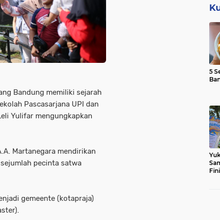
Ku
5 S
Ba
ang Bandung memiliki sejarah
ekolah Pascasarjana UPI dan
Leli Yulifar mengungkapkan
A.A. Martanegara mendirikan
Yuk
 sejumlah pecinta satwa
Sam
Fin
enjadi gemeente (kotapraja)
ster).