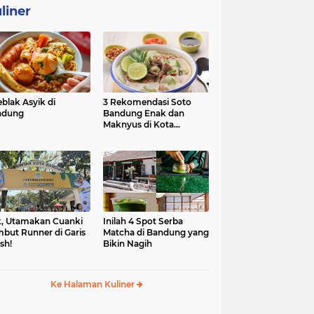
liner
eblak Asyik di
3 Rekomendasi Soto
ndung
Bandung Enak dan
Maknyus di Kota
Kembang
, Utamakan Cuanki
Inilah 4 Spot Serba
but Runner di Garis
Matcha di Bandung yang
ish!
Bikin Nagih
Ke Halaman Kuliner