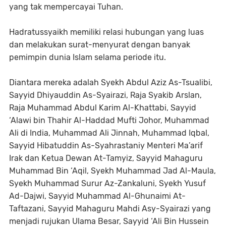
yang tak mempercayai Tuhan.
Hadratussyaikh memiliki relasi hubungan yang luas
dan melakukan surat-menyurat dengan banyak
pemimpin dunia Islam selama periode itu.
Diantara mereka adalah Syekh Abdul Aziz As-Tsualibi,
Sayyid Dhiyauddin As-Syairazi, Raja Syakib Arslan,
Raja Muhammad Abdul Karim Al-Khattabi, Sayyid
‘Alawi bin Thahir Al-Haddad Mufti Johor, Muhammad
Ali di India, Muhammad Ali Jinnah, Muhammad Iqbal,
Sayyid Hibatuddin As-Syahrastaniy Menteri Ma’arif
Irak dan Ketua Dewan At-Tamyiz, Sayyid Mahaguru
Muhammad Bin ‘Aqil, Syekh Muhammad Jad Al-Maula,
Syekh Muhammad Surur Az-Zankaluni, Syekh Yusuf
Ad-Dajwi, Sayyid Muhammad Al-Ghunaimi At-
Taftazani, Sayyid Mahaguru Mahdi Asy-Syairazi yang
menjadi rujukan Ulama Besar, Sayyid ‘Ali Bin Hussein