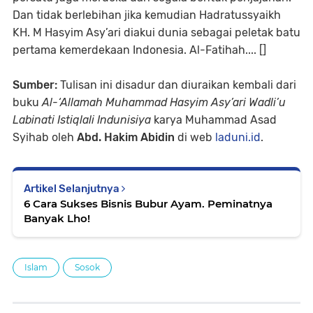
Dan tidak berlebihan jika kemudian Hadratussyaikh
KH. M Hasyim Asy’ari diakui dunia sebagai peletak batu
pertama kemerdekaan Indonesia. Al-Fatihah.... []
Sumber:
Tulisan ini disadur dan diuraikan kembali dari
buku
Al-‘Allamah Muhammad Hasyim Asy’ari Wadli’u
Labinati Istiqlali Indunisiya
karya Muhammad Asad
Syihab oleh
Abd. Hakim Abidin
di web
laduni.id
.
Artikel Selanjutnya
6 Cara Sukses Bisnis Bubur Ayam. Peminatnya
Banyak Lho!
Islam
Sosok