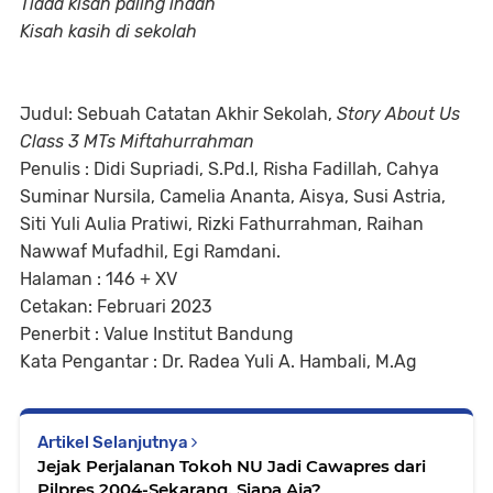
Tiada kisah paling indah
Kisah kasih di sekolah
Judul: Sebuah Catatan Akhir Sekolah,
Story About Us
Class 3 MTs Miftahurrahman
Penulis : Didi Supriadi, S.Pd.I, Risha Fadillah, Cahya
Suminar Nursila, Camelia Ananta, Aisya, Susi Astria,
Siti Yuli Aulia Pratiwi, Rizki Fathurrahman, Raihan
Nawwaf Mufadhil, Egi Ramdani.
Halaman : 146 + XV
Cetakan: Februari 2023
Penerbit : Value Institut Bandung
Kata Pengantar : Dr. Radea Yuli A. Hambali, M.Ag
Artikel Selanjutnya
Jejak Perjalanan Tokoh NU Jadi Cawapres dari
Pilpres 2004-Sekarang. Siapa Aja?