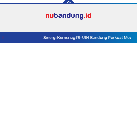
Sinergi Kemenag RI–UIN Bandung Perkuat Moderasi B