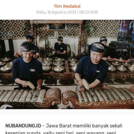
Tim Redaksi
Rabu, 16 Agustus 2023 | 08:23 WIB
NUBANDUNG.ID
- Jawa Barat memiliki banyak sekali
kesenian sunda, yaitu seni tari, seni wayang, seni