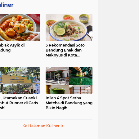
liner
eblak Asyik di
3 Rekomendasi Soto
ndung
Bandung Enak dan
Maknyus di Kota
Kembang
, Utamakan Cuanki
Inilah 4 Spot Serba
but Runner di Garis
Matcha di Bandung yang
ish!
Bikin Nagih
Ke Halaman Kuliner