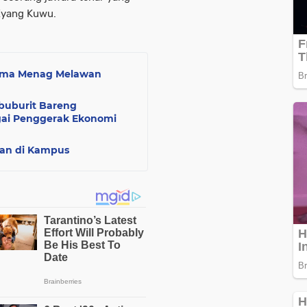
Eyang Kuwu.
sama Menag Melawan
buburit Bareng
gai Penggerak Ekonomi
r’an di Kampus