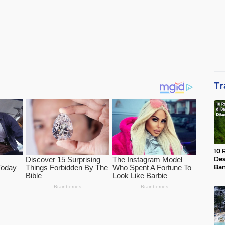
Tr
10 
Des
Ban
Waj