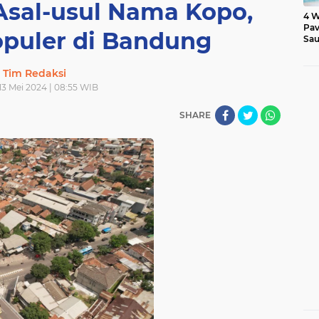
Asal-usul Nama Kopo,
4 W
Pav
puler di Bandung
Sau
Tim Redaksi
 13 Mei 2024 | 08:55 WIB
SHARE