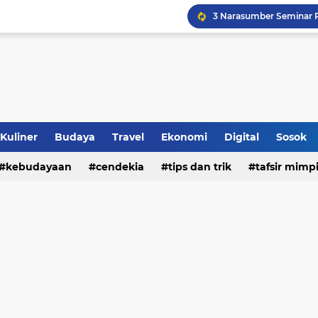
Sinergi Penguatan Zona
Peringati HANI 2026, S
Opini dan Hukum
Islam dan Barat
Jalan Redup Agama: Ca
Kuliner
Budaya
Travel
Ekonomi
Digital
Sosok
kebudayaan
cendekia
tips dan trik
tafsir mimp