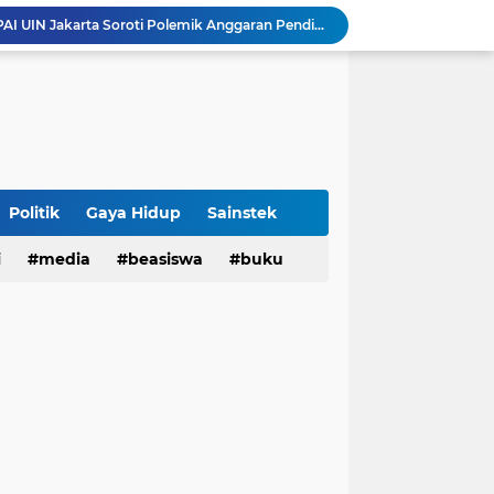
3 Narasumber Seminar PAI UIN Jakarta Soroti Polemik Anggaran Pendidikan untuk MBG
 Integritas, FST UIN Bandung Targetkan WBK
aatnya Perangi Narkoba
Sinergi Kemenag RI–UIN Bandung Perkuat Moderasi Beragama di Kalangan Mahasiswa
Sabet 17 Medali Emas, Kota Bandung Juara Umum Popwilda Wilayah IV Jabar 2026
tatan untuk Munas-Kobes NU
Politik
Gaya Hidup
Sainstek
Dari UAS Berbasis Proyek, Mahasiswa AFI dan S2 Studi Agama-Agama UIN Bandung Hadirkan Seminar dan Pentas Seni Moderasi Beragama
i
media
beasiswa
buku
UIN Bandung - Muamalat Institute Bersama Cetak Lulusan Ekonomi Syariah yang Kompeten dan Berkah