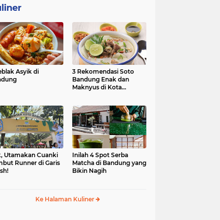
liner
eblak Asyik di
3 Rekomendasi Soto
ndung
Bandung Enak dan
Maknyus di Kota
Kembang
, Utamakan Cuanki
Inilah 4 Spot Serba
but Runner di Garis
Matcha di Bandung yang
ish!
Bikin Nagih
Ke Halaman Kuliner