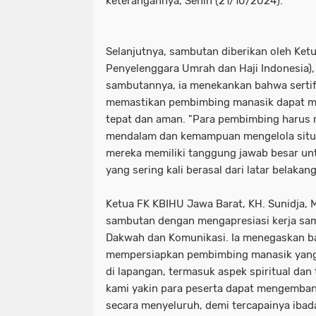
keterangannya, Senin (21/10/2024).
Selanjutnya, sambutan diberikan oleh Ke
Penyelenggara Umrah dan Haji Indonesia), 
sambutannya, ia menekankan bahwa sertifi
memastikan pembimbing manasik dapat m
tepat dan aman. "Para pembimbing harus
mendalam dan kemampuan mengelola situa
mereka memiliki tanggung jawab besar u
yang sering kali berasal dari latar belakan
Ketua FK KBIHU Jawa Barat, KH. Sunidja, 
sambutan dengan mengapresiasi kerja sam
Dakwah dan Komunikasi. Ia menegaskan bah
mempersiapkan pembimbing manasik yang
di lapangan, termasuk aspek spiritual dan t
kami yakin para peserta dapat mengemb
secara menyeluruh, demi tercapainya ibad