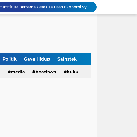
UIN Bandung - Muamalat Institute Bersama Cetak Lulusan Ekonomi Syariah yang Kompeten dan Berkah
3 Narasumber Seminar PAI UIN Jakarta Soroti Polemik Anggaran Pendidikan untuk MBG
 Integritas, FST UIN Bandung Targetkan WBK
aatnya Perangi Narkoba
Sinergi Kemenag RI–UIN Bandung Perkuat Moderasi Beragama di Kalangan Mahasiswa
Sabet 17 Medali Emas, Kota Bandung Juara Umum Popwilda Wilayah IV Jabar 2026
Politik
Gaya Hidup
Sainstek
tatan untuk Munas-Kobes NU
i
media
beasiswa
buku
Dari UAS Berbasis Proyek, Mahasiswa AFI dan S2 Studi Agama-Agama UIN Bandung Hadirkan Seminar dan Pentas Seni Moderasi Beragama