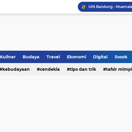
Sinergi Penguatan Zona
Peringati HANI 2026, S
Opini dan Hukum
Islam dan Barat
Kuliner
Budaya
Travel
Ekonomi
Digital
Sosok
Jalan Redup Agama: Ca
kebudayaan
cendekia
tips dan trik
tafsir mimp