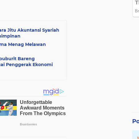
ra Jitu Akuntansi Syariah
mimpinan
sama Menag Melawan
buburit Bareng
gai Penggerak Ekonomi
Po