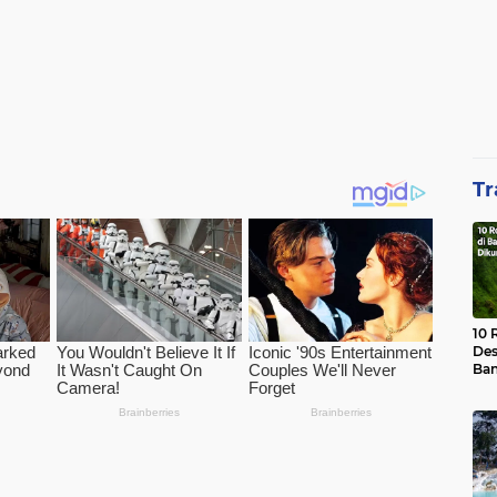
Tr
10 
Des
Ban
Waj