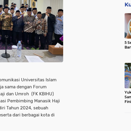
Ku
5 S
Ba
munikasi Universitas Islam
rja sama dengan Forum
Yuk
aji dan Umroh (FK KBIHU)
Sam
kasi Pembimbing Manasik Haji
Fin
iri Tahun 2024, sebuah
eserta dari berbagai kota di