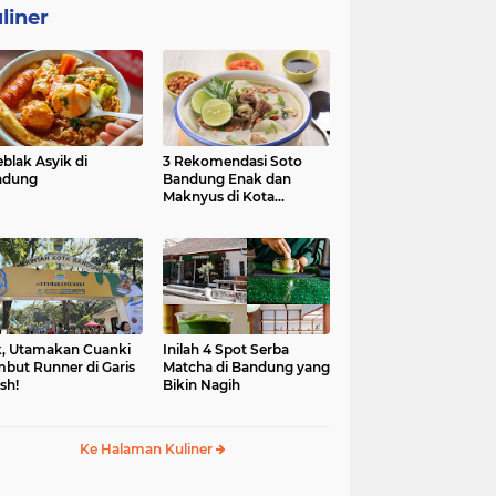
liner
eblak Asyik di
3 Rekomendasi Soto
ndung
Bandung Enak dan
Maknyus di Kota
Kembang
, Utamakan Cuanki
Inilah 4 Spot Serba
but Runner di Garis
Matcha di Bandung yang
ish!
Bikin Nagih
Ke Halaman Kuliner