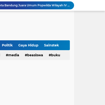
tatan untuk Munas-Kobes NU
Dari UAS Berbasis Proyek, Mahasiswa AFI dan S2 Studi Agama-Agama UIN Bandung Hadirkan Seminar dan Pentas Seni Moderasi Beragama
UIN Bandung - Muamalat Institute Bersama Cetak Lulusan Ekonomi Syariah yang Kompeten dan Berkah
3 Narasumber Seminar PAI UIN Jakarta Soroti Polemik Anggaran Pendidikan untuk MBG
 Integritas, FST UIN Bandung Targetkan WBK
aatnya Perangi Narkoba
Sinergi Kemenag RI–UIN Bandung Perkuat Moderasi Beragama di Kalangan Mahasiswa
Politik
Gaya Hidup
Sainstek
i
media
beasiswa
buku
Sabet 17 Medali Emas, Kota Bandung Juara Umum Popwilda Wilayah IV Jabar 2026