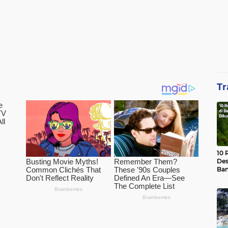
Tr
10 
Des
Ban
Waj