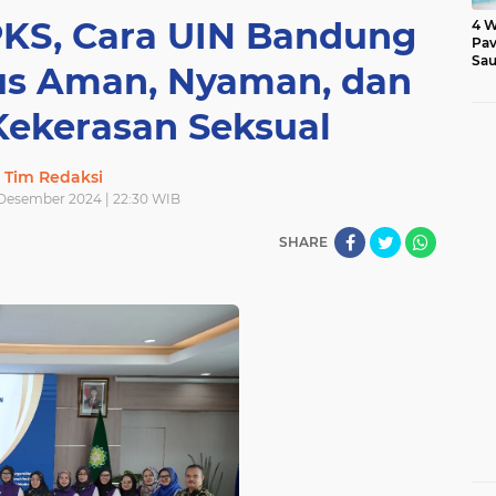
PKS, Cara UIN Bandung
4 W
Pav
Sau
s Aman, Nyaman, dan
Kekerasan Seksual
Tim Redaksi
Desember 2024 | 22:30 WIB
SHARE