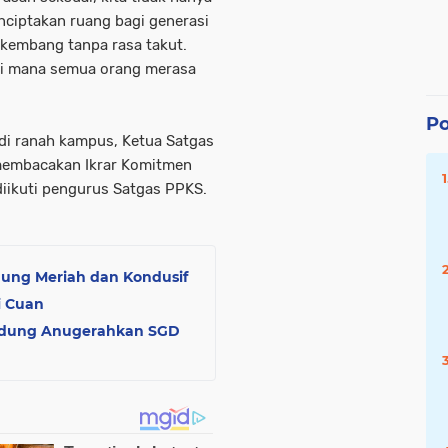
menciptakan ruang bagi generasi
rkembang tanpa rasa takut.
 di mana semua orang merasa
Po
di ranah kampus, Ketua Satgas
membacakan Ikrar Komitmen
iikuti pengurus Satgas PPKS.
ung Meriah dan Kondusif
i Cuan
andung Anugerahkan SGD