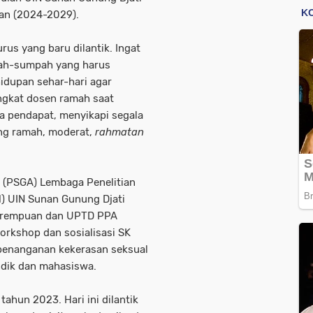
an (2024-2029).
s yang baru dilantik. Ingat
mpah-sumpah yang harus
idupan sehar-hari agar
ngkat dosen ramah saat
 pendapat, menyikapi segala
ng ramah, moderat,
rahmatan
 (PSGA) Lembaga Penelitian
) UIN Sunan Gunung Djati
erempuan dan UPTD PPA
rkshop dan sosialisasi SK
penanganan kekerasan seksual
ndik dan mahasiswa.
tahun 2023. Hari ini dilantik