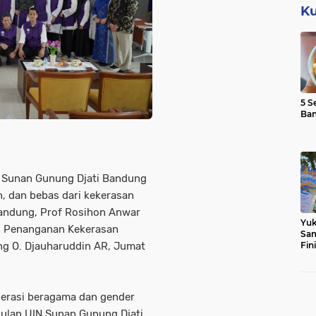
Ku
5 S
Ba
Sunan Gunung Djati Bandung
, dan bebas dari kekerasan
Bandung, Prof Rosihon Anwar
Yuk
n Penanganan Kekerasan
Sam
Fin
ng O. Djauharuddin AR, Jumat
erasi beragama dan gender
gulan UIN Sunan Gunung Djati