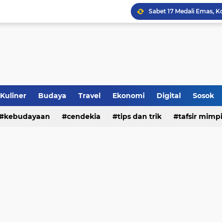
Jalan Redup Agama: Ca
Sinergi Penguatan Zona
Peringati HANI 2026, S
Opini dan Hukum
Kuliner
Budaya
Travel
Ekonomi
Digital
Sosok
Islam dan Barat
kebudayaan
cendekia
tips dan trik
tafsir mimp