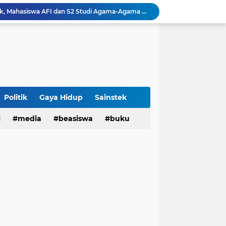
Dari UAS Berbasis Proyek, Mahasiswa AFI dan S2 Studi Agama-Agama UIN Bandung Hadirkan Seminar dan Pentas Seni Moderasi Beragama
UIN Bandung - Muamalat Institute Bersama Cetak Lulusan Ekonomi Syariah yang Kompeten dan Berkah
3 Narasumber Seminar PAI UIN Jakarta Soroti Polemik Anggaran Pendidikan untuk MBG
 Integritas, FST UIN Bandung Targetkan WBK
aatnya Perangi Narkoba
Sinergi Kemenag RI–UIN Bandung Perkuat Moderasi Beragama di Kalangan Mahasiswa
Politik
Gaya Hidup
Sainstek
Sabet 17 Medali Emas, Kota Bandung Juara Umum Popwilda Wilayah IV Jabar 2026
i
media
beasiswa
buku
tatan untuk Munas-Kobes NU