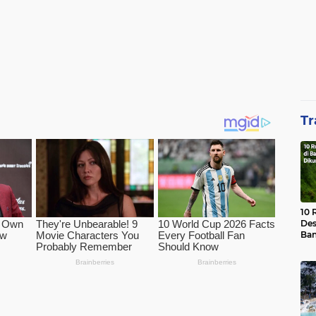
Tr
10 
Des
Ban
Waj