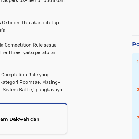
ri Superkids- Senior putra dan
 Oktober. Dan akan ditutup
fa.
Po
a Competition Rule sesuai
he Three, yaitu peraturan
 Comptetion Rule yang
 kategori Poomsae. Masing-
 Sistem Battle,” pungkasnya
alam Dakwah dan