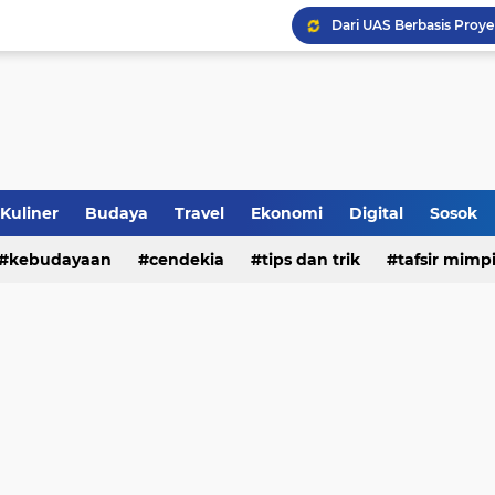
Sinergi Penguatan Zona
Peringati HANI 2026, S
Opini dan Hukum
Islam dan Barat
Kuliner
Budaya
Travel
Ekonomi
Digital
Sosok
kebudayaan
cendekia
tips dan trik
tafsir mimp
Jalan Redup Agama: Ca