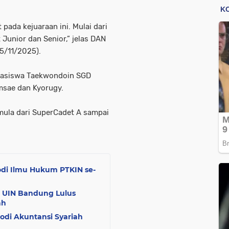
pada kejuaraan ini. Mulai dari
 Junior dan Senior,” jelas DAN
5/11/2025).
ahasiswa Taekwondoin SGD
sae dan Kyorugy.
ula dari SuperCadet A sampai
rodi Ilmu Hukum PTKIN se-
h UIN Bandung Lulus
ah
rodi Akuntansi Syariah