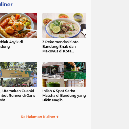
liner
eblak Asyik di
3 Rekomendasi Soto
ndung
Bandung Enak dan
Maknyus di Kota
Kembang
, Utamakan Cuanki
Inilah 4 Spot Serba
but Runner di Garis
Matcha di Bandung yang
ish!
Bikin Nagih
Ke Halaman Kuliner