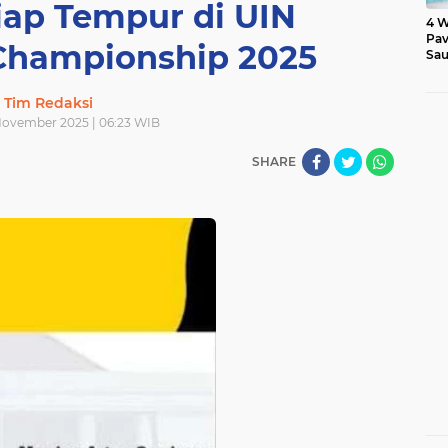
Siap Tempur di UIN
4 W
Pav
hampionship 2025
Sau
Tim Redaksi
November 2025 | 06:23 WIB
SHARE