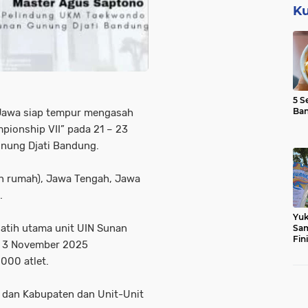
Ku
5 S
Ba
 Jawa siap tempur mengasah
ionship VII” pada 21 – 23
nung Djati Bandung.
uan rumah), Jawa Tengah, Jawa
.
Yuk
atih utama unit UIN Sunan
Sam
Fin
n 3 November 2025
000 atlet.
a dan Kabupaten dan Unit-Unit