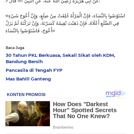
> عَنْ أَبِي هُرَيْرَةَ رَضِيَ اللَّهُ عَنْهُ، عَنِ النَّبِيِّ ﷺ قَالَ:
«اسْتَوْصُوا بِالنِّسَاءِ، فَإِنَّ الْمَرْأَةَ خُلِقَتْ مِنْ ضِلَعٍ، وَإِنَّ أَعْوَجَ شَيْءٍ
فِي الضِّلَعِ أَعْلَاهُ، فَإِنْ ذَهَبْتَ تُقِيمُهُ كَسَرْتَهُ، وَإِنْ تَرَكْتَهُ لَمْ يَزَلْ
أَعْوَجَ، فَاسْتَوْصُوا بِالنِّسَاءِ»
Baca Juga
30 Tahun PKL Berkuasa, Sekali Sikat oleh KDM,
Bandung Bersih
Pancasila di Tengah FYP
Mas Bahlil Ganteng