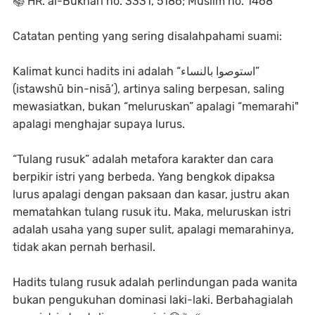
📚 HR. al-Bukhari no. 3331, 5186; Muslim no. 1468
Catatan penting yang sering disalahpahami suami:
Kalimat kunci hadits ini adalah “استوصوا بالنساء”
(istawshū bin-nisā’), artinya saling berpesan, saling
mewasiatkan, bukan “meluruskan” apalagi “memarahi"
apalagi menghajar supaya lurus.
“Tulang rusuk” adalah metafora karakter dan cara
berpikir istri yang berbeda. Yang bengkok dipaksa
lurus apalagi dengan paksaan dan kasar, justru akan
mematahkan tulang rusuk itu. Maka, meluruskan istri
adalah usaha yang super sulit, apalagi memarahinya,
tidak akan pernah berhasil.
Hadits tulang rusuk adalah perlindungan pada wanita
bukan pengukuhan dominasi laki-laki. Berbahagialah