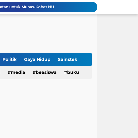
tatan untuk Munas-Kobes NU
Dari UAS Berbasis Proyek, Mahasiswa AFI dan S2 Studi Agama-Agama UIN Bandung Hadirkan Seminar dan Pentas Seni Moderasi Beragama
UIN Bandung - Muamalat Institute Bersama Cetak Lulusan Ekonomi Syariah yang Kompeten dan Berkah
3 Narasumber Seminar PAI UIN Jakarta Soroti Polemik Anggaran Pendidikan untuk MBG
 Integritas, FST UIN Bandung Targetkan WBK
aatnya Perangi Narkoba
Sinergi Kemenag RI–UIN Bandung Perkuat Moderasi Beragama di Kalangan Mahasiswa
Politik
Gaya Hidup
Sainstek
i
media
beasiswa
buku
Sabet 17 Medali Emas, Kota Bandung Juara Umum Popwilda Wilayah IV Jabar 2026