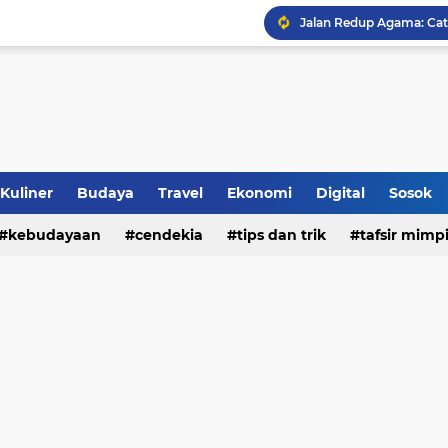
Jalan Redup Agama: Ca
Sinergi Penguatan Zona
Peringati HANI 2026, S
Opini dan Hukum
Kuliner
Budaya
Travel
Ekonomi
Digital
Sosok
Islam dan Barat
kebudayaan
cendekia
tips dan trik
tafsir mimp