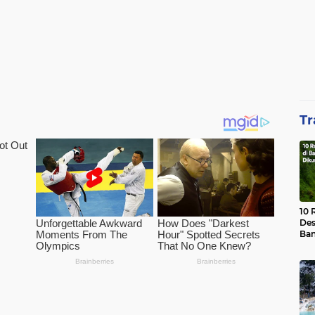
Tr
10 
Des
Ban
Waj