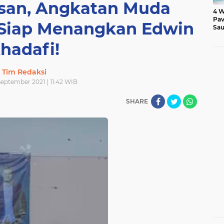
isan, Angkatan Muda
4 W
Pav
iap Menangkan Edwin
Sau
hadafi!
Tim Redaksi
September 2021 | 11:42 WIB
SHARE