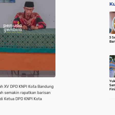
Ku
5 S
Ba
Yuk
Sam
ah XV DPD KNPI Kota Bandung
Fin
h semakin rapatkan barisan
i Ketua DPD KNPI Kota