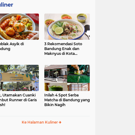
liner
eblak Asyik di
3 Rekomendasi Soto
ndung
Bandung Enak dan
Maknyus di Kota
Kembang
, Utamakan Cuanki
Inilah 4 Spot Serba
but Runner di Garis
Matcha di Bandung yang
ish!
Bikin Nagih
Ke Halaman Kuliner