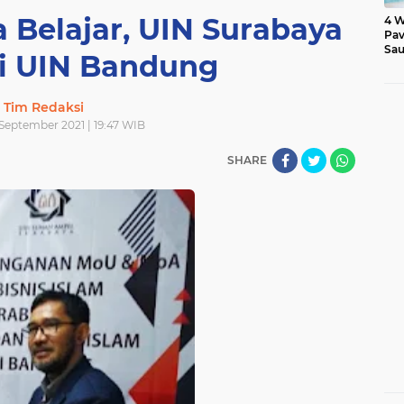
 Belajar, UIN Surabaya
4 W
Pav
Sau
i UIN Bandung
Tim Redaksi
September 2021 | 19:47 WIB
SHARE