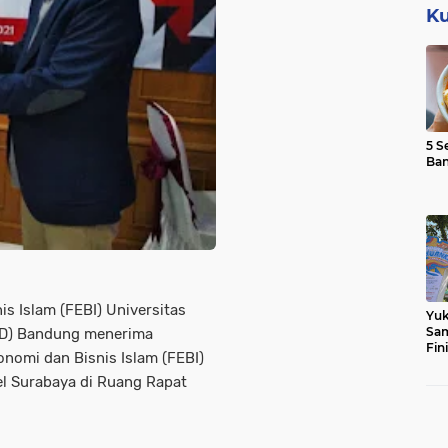
Ku
5 S
Ba
is Islam (FEBI) Universitas
Yuk
Sam
SGD) Bandung menerima
Fin
nomi dan Bisnis Islam (FEBI)
el Surabaya di Ruang Rapat