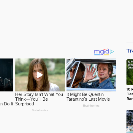
Tr
10 
Des
Ban
Waj