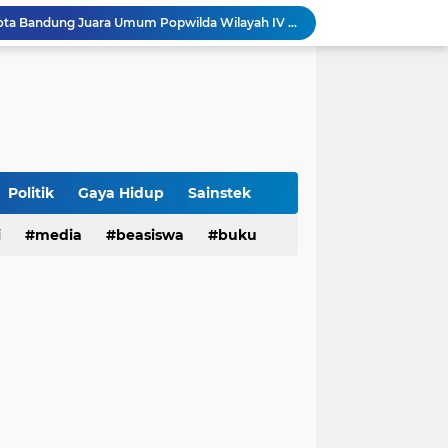
Sabet 17 Medali Emas, Kota Bandung Juara Umum Popwilda Wilayah IV Jabar 2026
tatan untuk Munas-Kobes NU
Dari UAS Berbasis Proyek, Mahasiswa AFI dan S2 Studi Agama-Agama UIN Bandung Hadirkan Seminar dan Pentas Seni Moderasi Beragama
UIN Bandung - Muamalat Institute Bersama Cetak Lulusan Ekonomi Syariah yang Kompeten dan Berkah
3 Narasumber Seminar PAI UIN Jakarta Soroti Polemik Anggaran Pendidikan untuk MBG
 Integritas, FST UIN Bandung Targetkan WBK
aatnya Perangi Narkoba
Politik
Gaya Hidup
Sainstek
Sinergi Kemenag RI–UIN Bandung Perkuat Moderasi Beragama di Kalangan Mahasiswa
i
media
beasiswa
buku