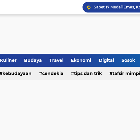
Jalan Redup Agama: Ca
Sinergi Penguatan Zona
Peringati HANI 2026, S
Opini dan Hukum
Kuliner
Budaya
Travel
Ekonomi
Digital
Sosok
Islam dan Barat
kebudayaan
cendekia
tips dan trik
tafsir mimp