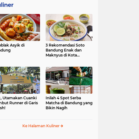
liner
eblak Asyik di
3 Rekomendasi Soto
ndung
Bandung Enak dan
Maknyus di Kota
Kembang
, Utamakan Cuanki
Inilah 4 Spot Serba
but Runner di Garis
Matcha di Bandung yang
ish!
Bikin Nagih
Ke Halaman Kuliner