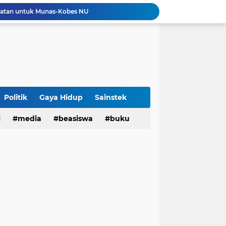
tatan untuk Munas-Kobes NU
Dari UAS Berbasis Proyek, Mahasiswa AFI dan S2 Studi Agama-Agama UIN Bandung Hadirkan Seminar dan Pentas Seni Moderasi Beragama
UIN Bandung - Muamalat Institute Bersama Cetak Lulusan Ekonomi Syariah yang Kompeten dan Berkah
3 Narasumber Seminar PAI UIN Jakarta Soroti Polemik Anggaran Pendidikan untuk MBG
 Integritas, FST UIN Bandung Targetkan WBK
aatnya Perangi Narkoba
Sinergi Kemenag RI–UIN Bandung Perkuat Moderasi Beragama di Kalangan Mahasiswa
Politik
Gaya Hidup
Sainstek
i
media
beasiswa
buku
Sabet 17 Medali Emas, Kota Bandung Juara Umum Popwilda Wilayah IV Jabar 2026