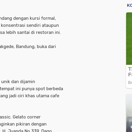
indang dengan kursi formal,
konsentrasi sendiri ataupun
lebih santai di restoran ini.
bakgede, Bandung, buka dari
g unik dan dijamin
tempat ini punya spot berbeda
ang jadi ciri khas utama cafe
assic. Gelato corner
nginkan pikiran dengan
Ir. H. Juanda No.339, Dago,