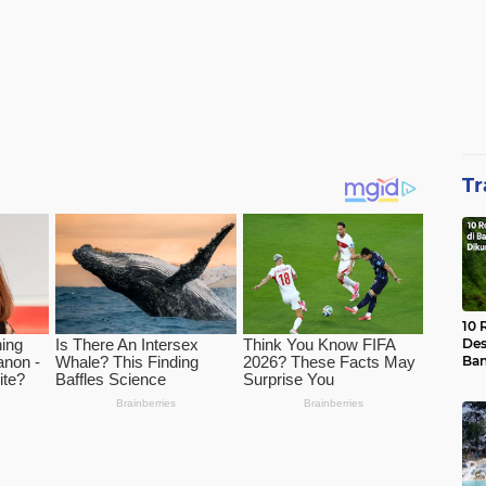
Tr
10 
Des
Ban
Waj