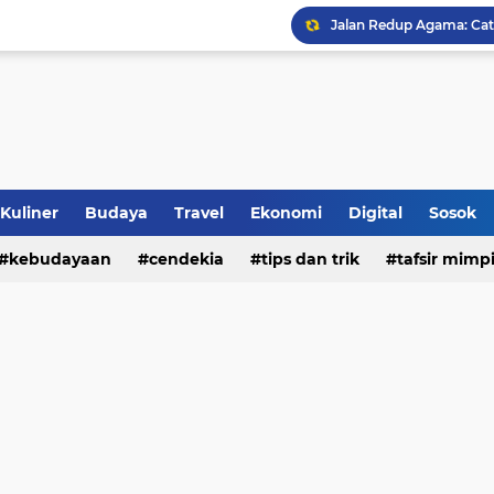
Jalan Redup Agama: Ca
Sinergi Penguatan Zona
Peringati HANI 2026, S
Opini dan Hukum
Kuliner
Budaya
Travel
Ekonomi
Digital
Sosok
Islam dan Barat
kebudayaan
cendekia
tips dan trik
tafsir mimp