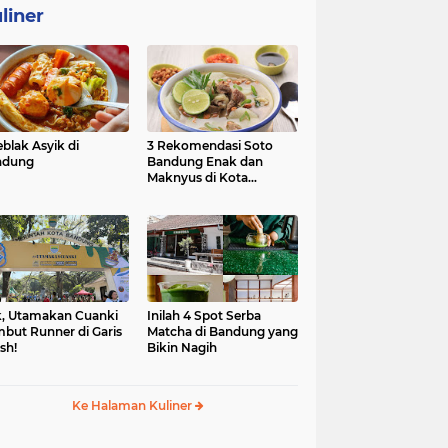
liner
eblak Asyik di
3 Rekomendasi Soto
ndung
Bandung Enak dan
Maknyus di Kota
Kembang
, Utamakan Cuanki
Inilah 4 Spot Serba
but Runner di Garis
Matcha di Bandung yang
ish!
Bikin Nagih
Ke Halaman Kuliner