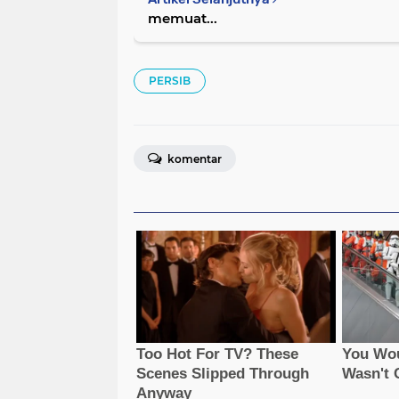
memuat...
PERSIB
komentar