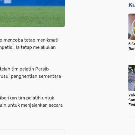
Ku
to mencoba tetap menikmati
5 S
mpetisi. Ia tetap melakukan
Ba
elah tim pelatih Persib
yusul penghentian sementara
Yuk
berikan tim pelatih untuk
Sam
in untuk menjalankan secara
Fin