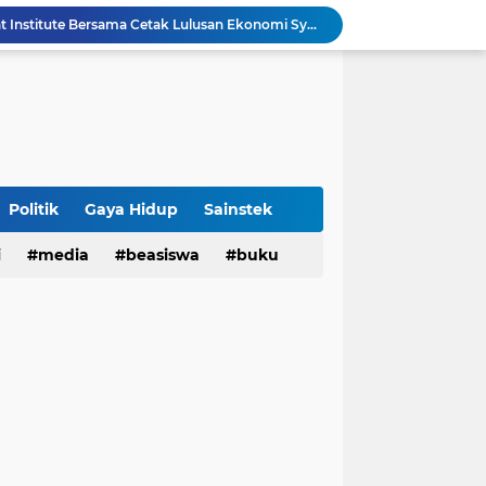
UIN Bandung - Muamalat Institute Bersama Cetak Lulusan Ekonomi Syariah yang Kompeten dan Berkah
3 Narasumber Seminar PAI UIN Jakarta Soroti Polemik Anggaran Pendidikan untuk MBG
 Integritas, FST UIN Bandung Targetkan WBK
aatnya Perangi Narkoba
Sinergi Kemenag RI–UIN Bandung Perkuat Moderasi Beragama di Kalangan Mahasiswa
Sabet 17 Medali Emas, Kota Bandung Juara Umum Popwilda Wilayah IV Jabar 2026
Politik
Gaya Hidup
Sainstek
tatan untuk Munas-Kobes NU
Dari UAS Berbasis Proyek, Mahasiswa AFI dan S2 Studi Agama-Agama UIN Bandung Hadirkan Seminar dan Pentas Seni Moderasi Beragama
i
media
beasiswa
buku