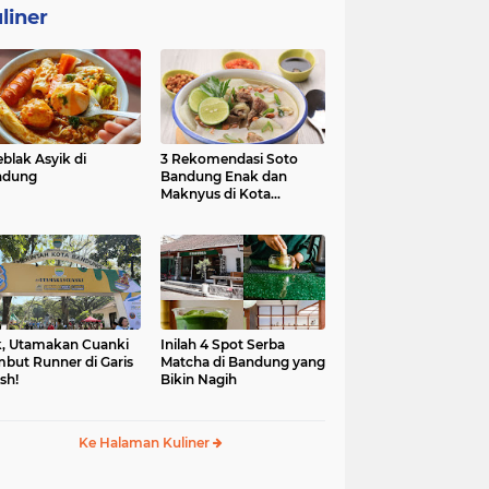
liner
eblak Asyik di
3 Rekomendasi Soto
ndung
Bandung Enak dan
Maknyus di Kota
Kembang
, Utamakan Cuanki
Inilah 4 Spot Serba
but Runner di Garis
Matcha di Bandung yang
ish!
Bikin Nagih
Ke Halaman Kuliner