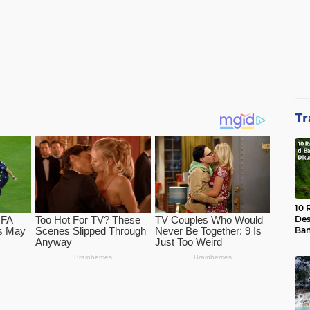
Tr
10 
Des
Ban
Waj