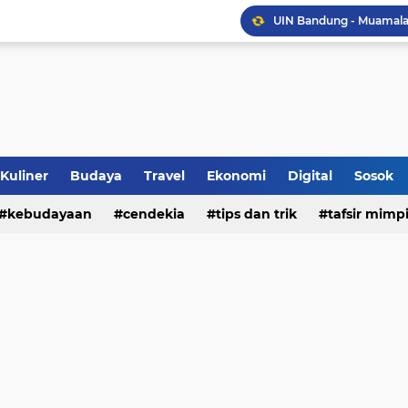
Sinergi Penguatan Zona
Peringati HANI 2026, S
Opini dan Hukum
Islam dan Barat
Kuliner
Budaya
Travel
Ekonomi
Digital
Sosok
Jalan Redup Agama: Ca
kebudayaan
cendekia
tips dan trik
tafsir mimp