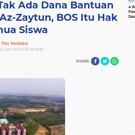
 Tak Ada Dana Bantuan
4 W
Pav
Az-Zaytun, BOS Itu Hak
Sau
ua Siswa
Tim Redaksi
22 Juni 2023 | 23:03 WIB
SHARE