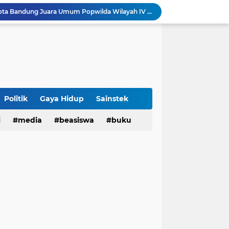
Sabet 17 Medali Emas, Kota Bandung Juara Umum Popwilda Wilayah IV Jabar 2026
tatan untuk Munas-Kobes NU
Dari UAS Berbasis Proyek, Mahasiswa AFI dan S2 Studi Agama-Agama UIN Bandung Hadirkan Seminar dan Pentas Seni Moderasi Beragama
UIN Bandung - Muamalat Institute Bersama Cetak Lulusan Ekonomi Syariah yang Kompeten dan Berkah
3 Narasumber Seminar PAI UIN Jakarta Soroti Polemik Anggaran Pendidikan untuk MBG
 Integritas, FST UIN Bandung Targetkan WBK
aatnya Perangi Narkoba
Politik
Gaya Hidup
Sainstek
Sinergi Kemenag RI–UIN Bandung Perkuat Moderasi Beragama di Kalangan Mahasiswa
i
media
beasiswa
buku