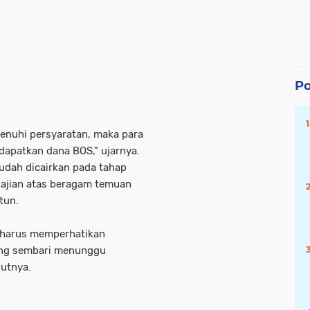
Po
menuhi persyaratan, maka para
dapatkan dana BOS,” ujarnya.
dah dicairkan pada tahap
kajian atas beragam temuan
tun.
u harus memperhatikan
ang sembari menunggu
jutnya.