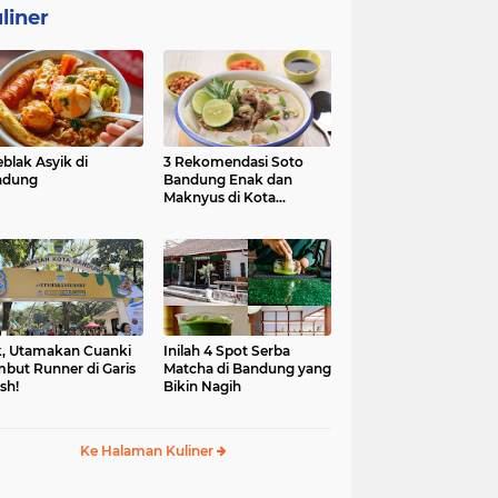
liner
eblak Asyik di
3 Rekomendasi Soto
ndung
Bandung Enak dan
Maknyus di Kota
Kembang
, Utamakan Cuanki
Inilah 4 Spot Serba
but Runner di Garis
Matcha di Bandung yang
ish!
Bikin Nagih
Ke Halaman Kuliner