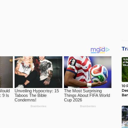
Tr
10 
Des
Ban
Waj