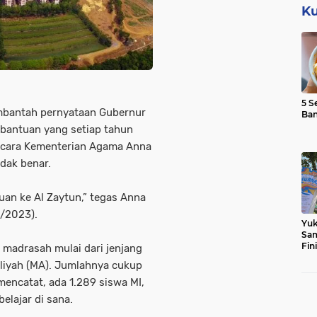
Ku
5 S
bantah pernyataan Gubernur
Ba
bantuan yang setiap tahun
Bicara Kementerian Agama Anna
dak benar.
an ke Al Zaytun,” tegas Anna
6/2023).
Yuk
Sam
Fin
 madrasah mulai dari jenjang
 Aliyah (MA). Jumlahnya cukup
encatat, ada 1.289 siswa MI,
elajar di sana.