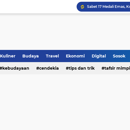
Jalan Redup Agama: Ca
Sinergi Penguatan Zona
Peringati HANI 2026, S
Opini dan Hukum
Kuliner
Budaya
Travel
Ekonomi
Digital
Sosok
kebudayaan
cendekia
tips dan trik
tafsir mimp
Islam dan Barat