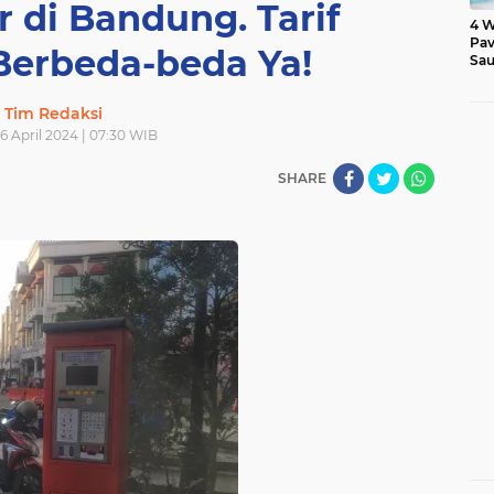
r di Bandung. Tarif
4 W
Pav
Berbeda-beda Ya!
Sau
Tim Redaksi
16 April 2024 | 07:30 WIB
SHARE