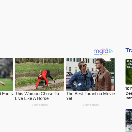
Tr
10 
Des
Ban
Waj