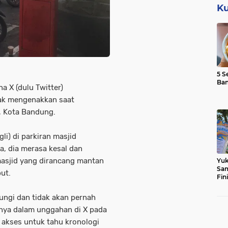
Ku
5 S
Ba
 X (dulu Twitter)
ak mengenakkan saat
e, Kota Bandung.
i) di parkiran masjid
a, dia merasa kesal dan
asjid yang dirancang mantan
Yuk
Sam
but.
Fin
ungi dan tidak akan pernah
anya dalam unggahan di X pada
 akses untuk tahu kronologi