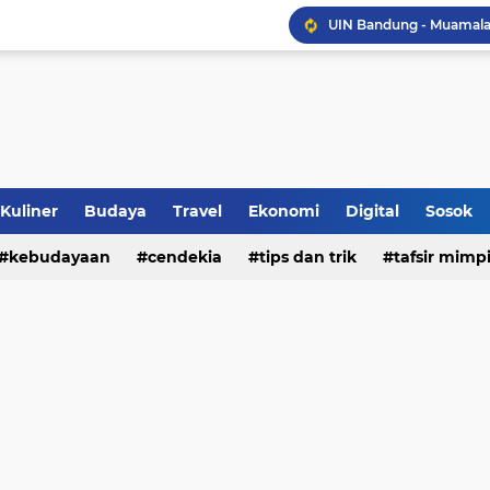
Sinergi Penguatan Zona
Peringati HANI 2026, S
Opini dan Hukum
Islam dan Barat
Kuliner
Budaya
Travel
Ekonomi
Digital
Sosok
Jalan Redup Agama: Ca
kebudayaan
cendekia
tips dan trik
tafsir mimp