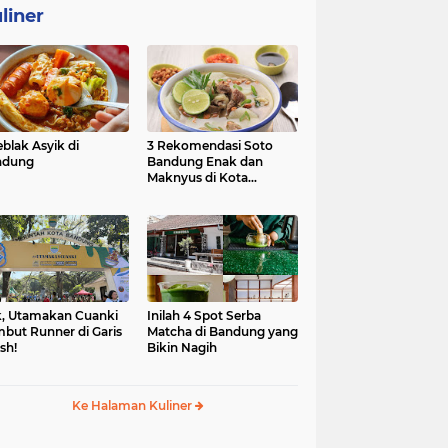
liner
eblak Asyik di
3 Rekomendasi Soto
ndung
Bandung Enak dan
Maknyus di Kota
Kembang
, Utamakan Cuanki
Inilah 4 Spot Serba
but Runner di Garis
Matcha di Bandung yang
ish!
Bikin Nagih
Ke Halaman Kuliner