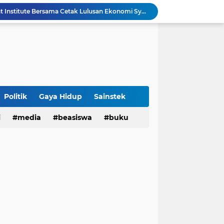
UIN Bandung - Muamalat Institute Bersama Cetak Lulusan Ekonomi Syariah yang Kompeten dan Berkah
3 Narasumber Seminar PAI UIN Jakarta Soroti Polemik Anggaran Pendidikan untuk MBG
 Integritas, FST UIN Bandung Targetkan WBK
aatnya Perangi Narkoba
Sinergi Kemenag RI–UIN Bandung Perkuat Moderasi Beragama di Kalangan Mahasiswa
Sabet 17 Medali Emas, Kota Bandung Juara Umum Popwilda Wilayah IV Jabar 2026
Politik
Gaya Hidup
Sainstek
tatan untuk Munas-Kobes NU
i
media
beasiswa
buku
Dari UAS Berbasis Proyek, Mahasiswa AFI dan S2 Studi Agama-Agama UIN Bandung Hadirkan Seminar dan Pentas Seni Moderasi Beragama