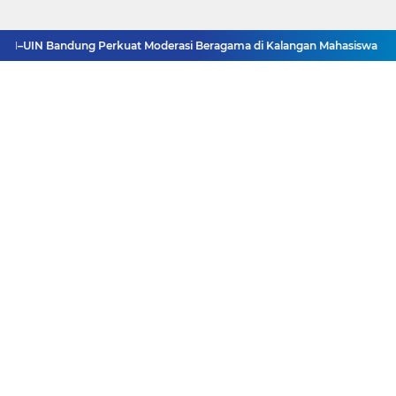
–UIN Bandung Perkuat Moderasi Beragama di Kalangan Mahasiswa
Isla