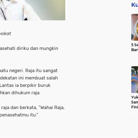
Ku
vokat
5 S
asehati diriku dan mungkin
Ba
atu negeri. Raja itu sangat
edekatan ini membuat salah
antas ia berpikir buruk
ahkan dihukum raja.
Yuk
Sam
aja dan berkata, "Wahai Raja,
Fin
penasehatmu itu.”