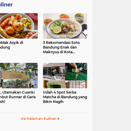
liner
eblak Asyik di
3 Rekomendasi Soto
ndung
Bandung Enak dan
Maknyus di Kota
Kembang
, Utamakan Cuanki
Inilah 4 Spot Serba
but Runner di Garis
Matcha di Bandung yang
ish!
Bikin Nagih
Ke Halaman Kuliner