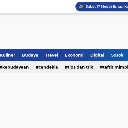
Jalan Redup Agama: Ca
Sinergi Penguatan Zona
Peringati HANI 2026, S
Opini dan Hukum
Kuliner
Budaya
Travel
Ekonomi
Digital
Sosok
Islam dan Barat
kebudayaan
cendekia
tips dan trik
tafsir mimp