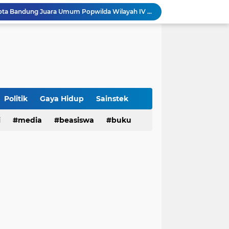
tatan untuk Munas-Kobes NU
Dari UAS Berbasis Proyek, Mahasiswa AFI dan S2 Studi Agama-Agama UIN Bandung Hadirkan Seminar dan Pentas Seni Moderasi Beragama
UIN Bandung - Muamalat Institute Bersama Cetak Lulusan Ekonomi Syariah yang Kompeten dan Berkah
3 Narasumber Seminar PAI UIN Jakarta Soroti Polemik Anggaran Pendidikan untuk MBG
 Integritas, FST UIN Bandung Targetkan WBK
aatnya Perangi Narkoba
Sinergi Kemenag RI–UIN Bandung Perkuat Moderasi Beragama di Kalangan Mahasiswa
Politik
Gaya Hidup
Sainstek
i
media
beasiswa
buku
Sabet 17 Medali Emas, Kota Bandung Juara Umum Popwilda Wilayah IV Jabar 2026