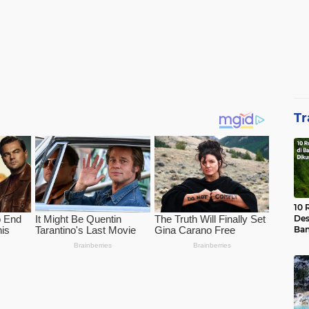
Tr
10 
Des
Ban
Waj