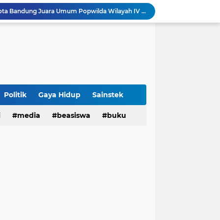
Sabet 17 Medali Emas, Kota Bandung Juara Umum Popwilda Wilayah IV Jabar 2026
tatan untuk Munas-Kobes NU
Dari UAS Berbasis Proyek, Mahasiswa AFI dan S2 Studi Agama-Agama UIN Bandung Hadirkan Seminar dan Pentas Seni Moderasi Beragama
UIN Bandung - Muamalat Institute Bersama Cetak Lulusan Ekonomi Syariah yang Kompeten dan Berkah
3 Narasumber Seminar PAI UIN Jakarta Soroti Polemik Anggaran Pendidikan untuk MBG
 Integritas, FST UIN Bandung Targetkan WBK
aatnya Perangi Narkoba
Politik
Gaya Hidup
Sainstek
Sinergi Kemenag RI–UIN Bandung Perkuat Moderasi Beragama di Kalangan Mahasiswa
i
media
beasiswa
buku