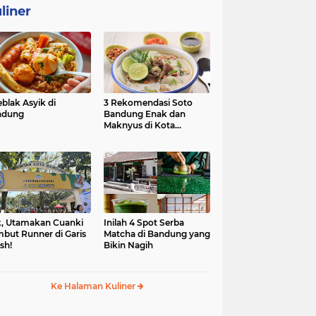
liner
eblak Asyik di
3 Rekomendasi Soto
ndung
Bandung Enak dan
Maknyus di Kota
Kembang
, Utamakan Cuanki
Inilah 4 Spot Serba
but Runner di Garis
Matcha di Bandung yang
ish!
Bikin Nagih
Ke Halaman Kuliner