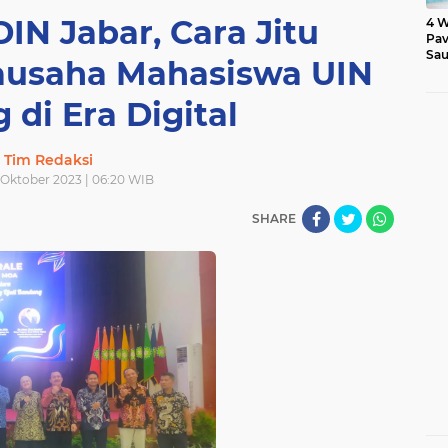
N Jabar, Cara Jitu
4 W
Pav
Sau
ausaha Mahasiswa UIN
di Era Digital
Tim Redaksi
 Oktober 2023 | 06:20 WIB
SHARE