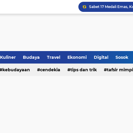
Jalan Redup Agama: Ca
Sinergi Penguatan Zona
Peringati HANI 2026, S
Opini dan Hukum
Kuliner
Budaya
Travel
Ekonomi
Digital
Sosok
kebudayaan
cendekia
tips dan trik
tafsir mimp
Islam dan Barat