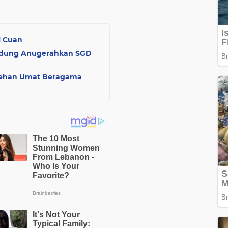
i Cuan
andung Anugerahkan SGD
alehan Umat Beragama