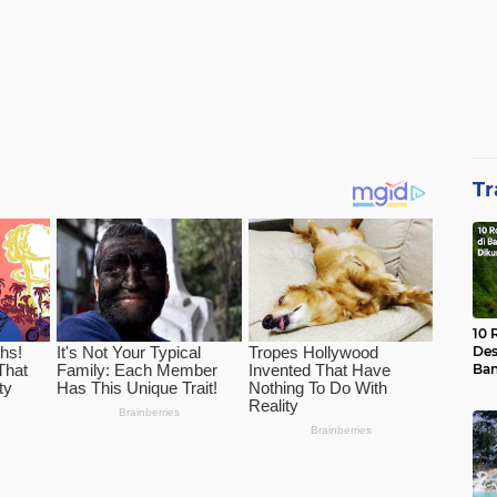
Tr
10 
Des
Ban
Waj