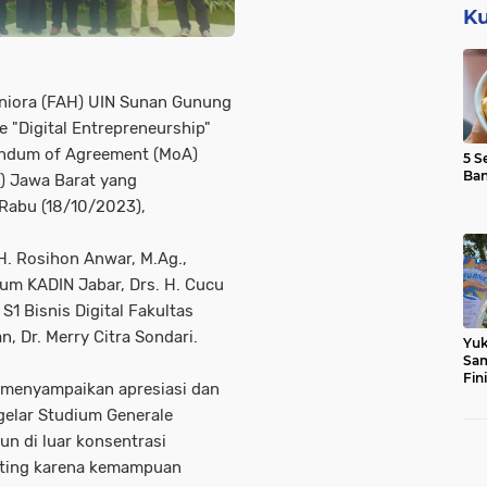
Ku
iora (FAH) UIN Sunan Gunung
 "Digital Entrepreneurship"
ndum of Agreement (MoA)
5 S
Ba
) Jawa Barat yang
Rabu (18/10/2023),
 H. Rosihon Anwar, M.Ag.,
m KADIN Jabar, Drs. H. Cucu
S1 Bisnis Digital Fakultas
, Dr. Merry Citra Sondari.
Yuk
Sam
Fin
 menyampaikan apresiasi dan
elar Studium Generale
un di luar konsentrasi
enting karena kemampuan