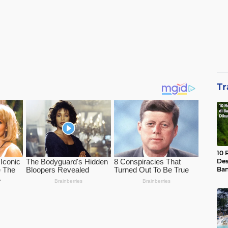
Tr
10 
Des
Ban
Waj