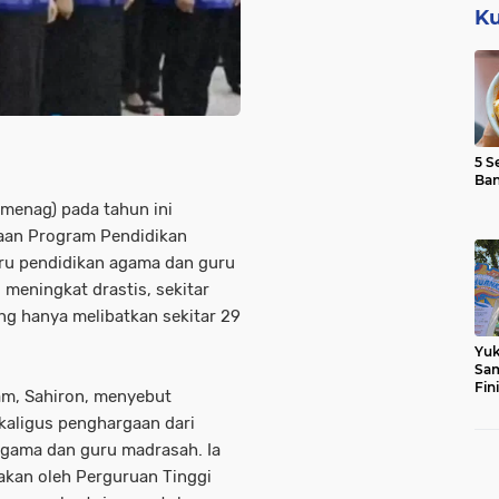
Ku
5 S
Ba
enag) pada tahun ini
aan Program Pendidikan
guru pendidikan agama dan guru
meningkat drastis, sekitar
g hanya melibatkan sekitar 29
Yuk
Sam
Fin
am, Sahiron, menyebut
ekaligus penghargaan dari
gama dan guru madrasah. Ia
kan oleh Perguruan Tinggi