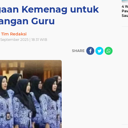
gaan Kemenag untuk
4 W
Pav
Sau
uangan Guru
Tim Redaksi
 September 2025 | 18:31 WIB
SHARE