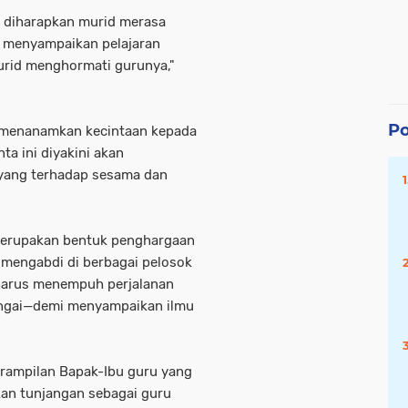
r, diharapkan murid merasa
u menyampaikan pelajaran
urid menghormati gurunya,"
Po
menanamkan kecintaan kepada
nta ini diyakini akan
sayang terhadap sesama dan
erupakan bentuk penghargaan
 mengabdi di berbagai pelosok
g harus menempuh perjalanan
ngai—demi menyampaikan ilmu
rampilan Bapak-Ibu guru yang
kan tunjangan sebagai guru