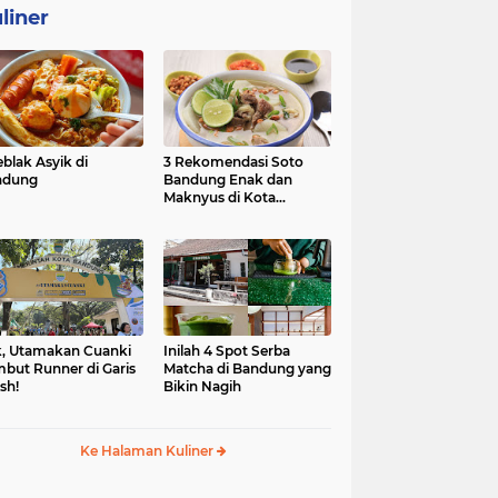
liner
eblak Asyik di
3 Rekomendasi Soto
ndung
Bandung Enak dan
Maknyus di Kota
Kembang
, Utamakan Cuanki
Inilah 4 Spot Serba
but Runner di Garis
Matcha di Bandung yang
ish!
Bikin Nagih
Ke Halaman Kuliner