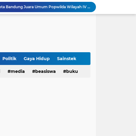
Sabet 17 Medali Emas, Kota Bandung Juara Umum Popwilda Wilayah IV Jabar 2026
tatan untuk Munas-Kobes NU
Dari UAS Berbasis Proyek, Mahasiswa AFI dan S2 Studi Agama-Agama UIN Bandung Hadirkan Seminar dan Pentas Seni Moderasi Beragama
UIN Bandung - Muamalat Institute Bersama Cetak Lulusan Ekonomi Syariah yang Kompeten dan Berkah
3 Narasumber Seminar PAI UIN Jakarta Soroti Polemik Anggaran Pendidikan untuk MBG
 Integritas, FST UIN Bandung Targetkan WBK
aatnya Perangi Narkoba
Politik
Gaya Hidup
Sainstek
Sinergi Kemenag RI–UIN Bandung Perkuat Moderasi Beragama di Kalangan Mahasiswa
i
media
beasiswa
buku