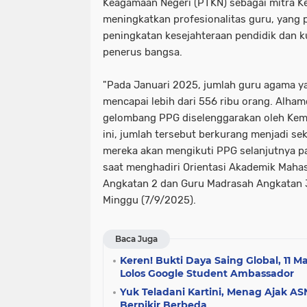
Keagamaan Negeri (PTKN) sebagai mitra K
meningkatkan profesionalitas guru, yang
peningkatan kesejahteraan pendidik dan k
penerus bangsa.
"Pada Januari 2025, jumlah guru agama ya
mencapai lebih dari 556 ribu orang. Alhamd
gelombang PPG diselenggarakan oleh Ke
ini, jumlah tersebut berkurang menjadi seki
mereka akan mengikuti PPG selanjutnya pa
saat menghadiri Orientasi Akademik Maha
Angkatan 2 dan Guru Madrasah Angkatan 
Minggu (7/9/2025).
Baca Juga
Keren! Bukti Daya Saing Global, 11
Lolos Google Student Ambassador
Yuk Teladani Kartini, Menag Ajak A
Berpikir Berbeda