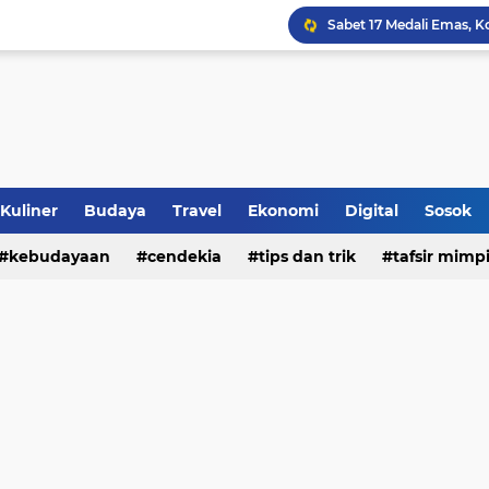
Jalan Redup Agama: Ca
Sinergi Penguatan Zona
Peringati HANI 2026, S
Opini dan Hukum
Kuliner
Budaya
Travel
Ekonomi
Digital
Sosok
kebudayaan
cendekia
tips dan trik
tafsir mimp
Islam dan Barat