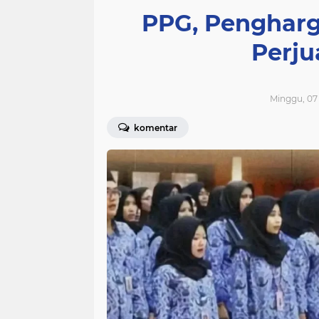
PPG, Penghar
Perj
Minggu, 07
komentar