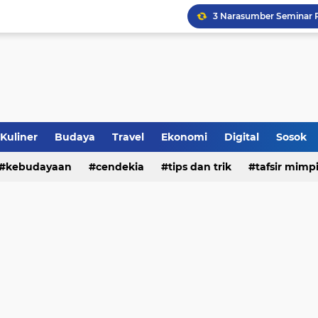
Sinergi Penguatan Zona
Peringati HANI 2026, S
Opini dan Hukum
Islam dan Barat
Jalan Redup Agama: Ca
Kuliner
Budaya
Travel
Ekonomi
Digital
Sosok
kebudayaan
cendekia
tips dan trik
tafsir mimp