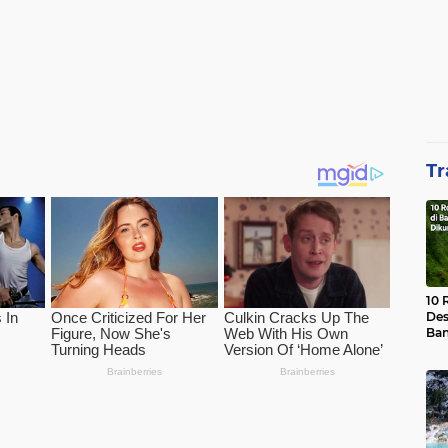
Tr
10 
Des
Ban
Waj