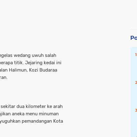
Po
segelas wedang uwuh salah
rapa titik. Jejaring kedai ini
alan Halimun, Kozi Budaraa
ran.
 sekitar dua kilometer ke arah
yajikan aneka menu minuman
menyuguhkan pemandangan Kota