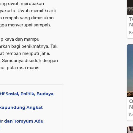
dang uwuh merupakan
karta. Uwuh memiliki arti
ka rempah yang dimasukan
ngga menyerupai sampah.
kup kaya dan mampu
rkan bagi penikmatnya. Tak
t rempah meliputi jahe,
ga. Semuanya diseduh dengan
ul pula rasa manis.
f Sosial, Politik, Budaya,
 Cikapundung Angkat
gor dan Tomyum Adu
g