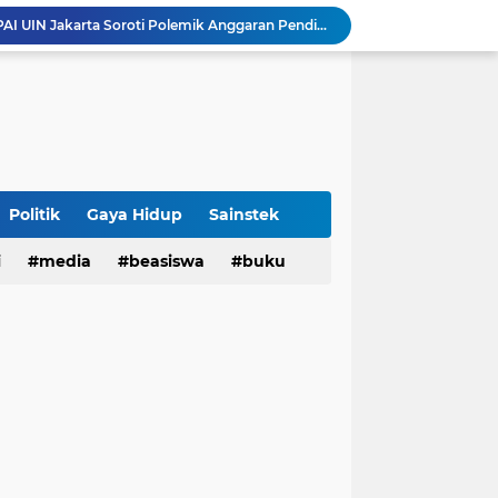
3 Narasumber Seminar PAI UIN Jakarta Soroti Polemik Anggaran Pendidikan untuk MBG
 Integritas, FST UIN Bandung Targetkan WBK
aatnya Perangi Narkoba
Sinergi Kemenag RI–UIN Bandung Perkuat Moderasi Beragama di Kalangan Mahasiswa
Sabet 17 Medali Emas, Kota Bandung Juara Umum Popwilda Wilayah IV Jabar 2026
tatan untuk Munas-Kobes NU
Politik
Gaya Hidup
Sainstek
Dari UAS Berbasis Proyek, Mahasiswa AFI dan S2 Studi Agama-Agama UIN Bandung Hadirkan Seminar dan Pentas Seni Moderasi Beragama
i
media
beasiswa
buku
UIN Bandung - Muamalat Institute Bersama Cetak Lulusan Ekonomi Syariah yang Kompeten dan Berkah