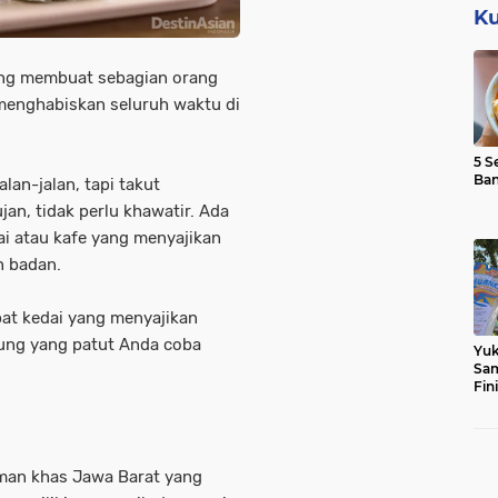
Ku
ng membuat sebagian orang
menghabiskan seluruh waktu di
5 S
Ba
lan-jalan, tapi takut
an, tidak perlu khawatir. Ada
ai atau kafe yang menyajikan
n badan.
at kedai yang menyajikan
ung yang patut Anda coba
Yuk
Sam
Fin
man khas Jawa Barat yang