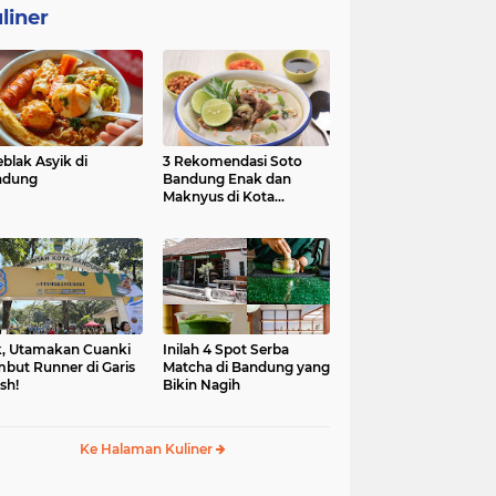
liner
eblak Asyik di
3 Rekomendasi Soto
ndung
Bandung Enak dan
Maknyus di Kota
Kembang
, Utamakan Cuanki
Inilah 4 Spot Serba
but Runner di Garis
Matcha di Bandung yang
ish!
Bikin Nagih
Ke Halaman Kuliner