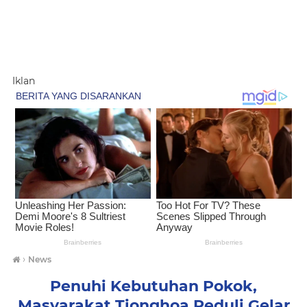
Iklan
›
News
Penuhi Kebutuhan Pokok,
Masyarakat Tionghoa Peduli Gelar