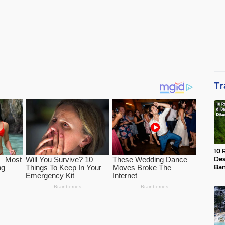
Tr
10 
Des
Ban
Waj