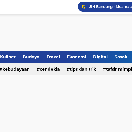
Sinergi Penguatan Zona
Peringati HANI 2026, S
Opini dan Hukum
Islam dan Barat
Kuliner
Budaya
Travel
Ekonomi
Digital
Sosok
Jalan Redup Agama: Ca
kebudayaan
cendekia
tips dan trik
tafsir mimp