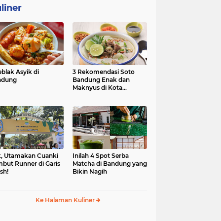
liner
eblak Asyik di
3 Rekomendasi Soto
ndung
Bandung Enak dan
Maknyus di Kota
Kembang
, Utamakan Cuanki
Inilah 4 Spot Serba
but Runner di Garis
Matcha di Bandung yang
ish!
Bikin Nagih
Ke Halaman Kuliner