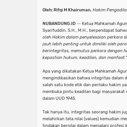
Oleh: Rifqi M Khairuman,
Hakim Pengadil
NUBANDUNG.ID
-- Ketua Mahkamah Agung 
Syarifuddin, S.H., M.H., berpendapat bahw
oleh Hakim dalam penyelesaian perkara di
jauh lebih penting untuk dimiliki oleh pa
berintegritas, memutus perkara dengan 
kepastian hukum, keadilan, dan manfaat.”
Apa yang dikatakan Ketua Mahkamah Agung
mengindikasikan bahwa integritas dalam d
salah satu kode etik dan perilaku hakim y
membuka pintu keadilan bagi masyarakat 
dalam UUD 1945.
Tak hanya itu, integritas seorang hakim ju
melahirkan tata nilai (values) kemudian m
tindakan bernilai dalam menjalani profesi