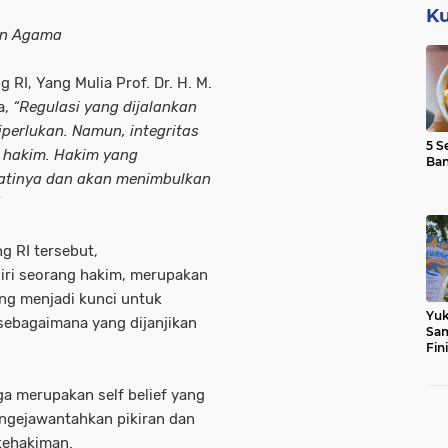
Ku
an Agama
RI, Yang Mulia Prof. Dr. H. M.
a,
“Regulasi yang dijalankan
perlukan. Namun, integritas
5 S
ra hakim. Hakim yang
Ba
hatinya dan akan menimbulkan
 RI tersebut,
iri seorang hakim, merupakan
ang menjadi kunci untuk
Yuk
sebagaimana yang dijanjikan
Sam
Fin
ga merupakan self belief yang
engejawantahkan pikiran dan
 kehakiman.