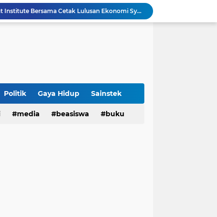
UIN Bandung - Muamalat Institute Bersama Cetak Lulusan Ekonomi Syariah yang Kompeten dan Berkah
3 Narasumber Seminar PAI UIN Jakarta Soroti Polemik Anggaran Pendidikan untuk MBG
 Integritas, FST UIN Bandung Targetkan WBK
aatnya Perangi Narkoba
Sinergi Kemenag RI–UIN Bandung Perkuat Moderasi Beragama di Kalangan Mahasiswa
Sabet 17 Medali Emas, Kota Bandung Juara Umum Popwilda Wilayah IV Jabar 2026
Politik
Gaya Hidup
Sainstek
tatan untuk Munas-Kobes NU
i
media
beasiswa
buku
Dari UAS Berbasis Proyek, Mahasiswa AFI dan S2 Studi Agama-Agama UIN Bandung Hadirkan Seminar dan Pentas Seni Moderasi Beragama