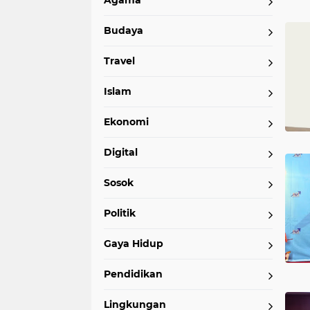
Agama
Home
Currently Browsing: Ekonomi
Budaya
Travel
Islam
Ekonomi
Digital
Sosok
Politik
Gaya Hidup
Pendidikan
Lingkungan