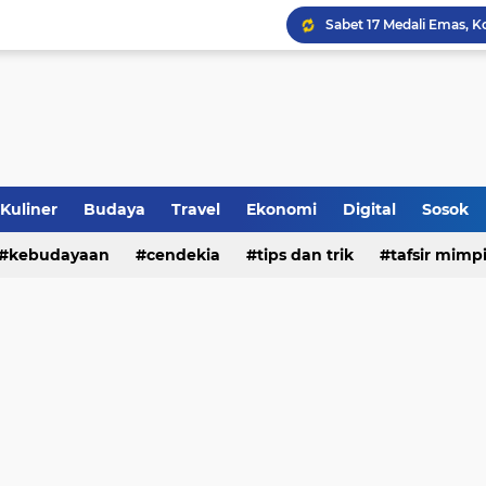
Jalan Redup Agama: Ca
Sinergi Penguatan Zona
Peringati HANI 2026, S
Opini dan Hukum
Kuliner
Budaya
Travel
Ekonomi
Digital
Sosok
Islam dan Barat
kebudayaan
cendekia
tips dan trik
tafsir mimp