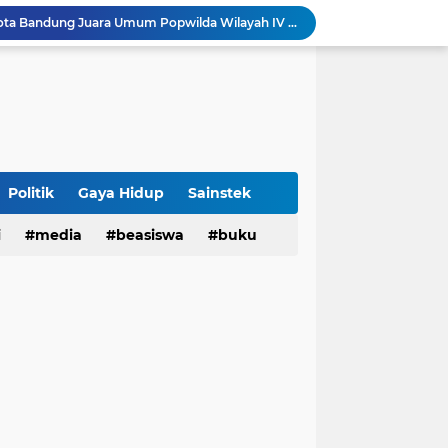
tatan untuk Munas-Kobes NU
Dari UAS Berbasis Proyek, Mahasiswa AFI dan S2 Studi Agama-Agama UIN Bandung Hadirkan Seminar dan Pentas Seni Moderasi Beragama
UIN Bandung - Muamalat Institute Bersama Cetak Lulusan Ekonomi Syariah yang Kompeten dan Berkah
3 Narasumber Seminar PAI UIN Jakarta Soroti Polemik Anggaran Pendidikan untuk MBG
 Integritas, FST UIN Bandung Targetkan WBK
aatnya Perangi Narkoba
Sinergi Kemenag RI–UIN Bandung Perkuat Moderasi Beragama di Kalangan Mahasiswa
Politik
Gaya Hidup
Sainstek
i
media
beasiswa
buku
Sabet 17 Medali Emas, Kota Bandung Juara Umum Popwilda Wilayah IV Jabar 2026